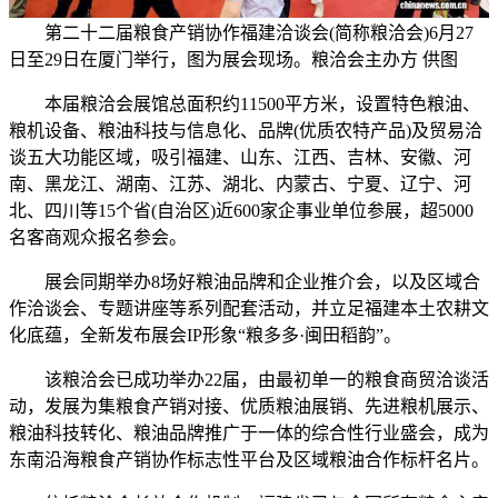
第二十二届粮食产销协作福建洽谈会(简称粮洽会)6月27
日至29日在厦门举行，图为展会现场。粮洽会主办方 供图
本届粮洽会展馆总面积约11500平方米，设置特色粮油、
粮机设备、粮油科技与信息化、品牌(优质农特产品)及贸易洽
谈五大功能区域，吸引福建、山东、江西、吉林、安徽、河
南、黑龙江、湖南、江苏、湖北、内蒙古、宁夏、辽宁、河
北、四川等15个省(自治区)近600家企事业单位参展，超5000
名客商观众报名参会。
展会同期举办8场好粮油品牌和企业推介会，以及区域合
作洽谈会、专题讲座等系列配套活动，并立足福建本土农耕文
化底蕴，全新发布展会IP形象“粮多多·闽田稻韵”。
该粮洽会已成功举办22届，由最初单一的粮食商贸洽谈活
动，发展为集粮食产销对接、优质粮油展销、先进粮机展示、
粮油科技转化、粮油品牌推广于一体的综合性行业盛会，成为
东南沿海粮食产销协作标志性平台及区域粮油合作标杆名片。