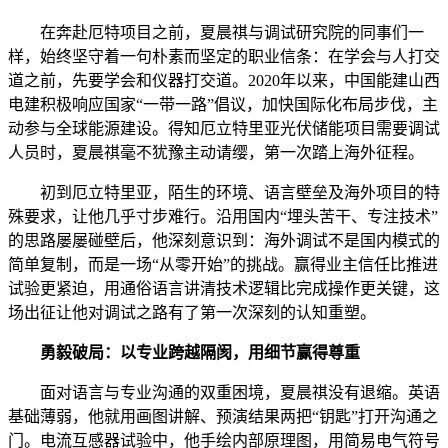
在奔赴厄特项目之前，夏晨祺与调试研究院的同事们一
样，始终坚守着一句朴素而坚定的职业信条：在学会与人打交
道之前，先要学会和仪器打交道。2020年以来，中国能建山西
电建积极响应国家“一带一路”倡议，加快国际化布局步伐，主
动参与全球能源建设。得知厄立特里亚光伏储能项目需要调试
人员时，夏晨祺毫不犹豫主动请缨，第一次踏上海外征程。
初到厄立特里亚，陌生的环境、语言壁垒及海外项目的特
殊要求，让他几乎寸步难行。沿用国内“埋头苦干、专注技术”
的思路屡屡碰壁后，他深刻意识到：海外调试不是国内模式的
简单复制，而是一场“从零开始”的挑战。赢得业主信任比推进
试验更紧迫，用通俗语言讲清技术逻辑比完成操作更关键，这
场出征让他对调试之路有了第一次深刻的认知重塑。
勇毅破局：以专业跨越隔阂，用细节赢得尊重
面对语言与专业沟通的双重困境，夏晨祺没有退缩。英语
基础薄弱，他就用画图讲解、预演结果两把“钥匙”打开沟通之
门。电流互感器试验中，他手绘内部原理图，用简易电气符号