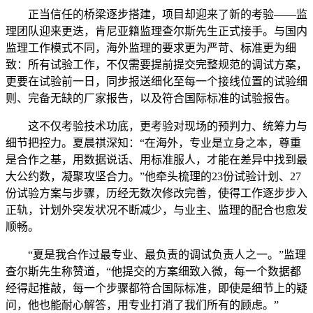
正当信任的桥梁逐步搭建，项目却迎来了新的考验——监
理团队迎来更迭，肯尼亚籍监理查尔斯先生正式接手。与国内
监理工作模式不同，海外监理的要求更为严苛、标准更为细
致：所有试验工作，不仅需要提前提交完整规范的调试方案，
更要在试验前一日，同步报送细化至每一个接线位置的试验细
则、完备无缺的厂家报告，以及符合国际标准的试验报告。
这不仅考验技术功底，更考验对现场的预判力、统筹力与
细节把控力。夏晨祺深知：“在海外，专业是立身之本，尊重
是合作之基，用数据说话、用标准服人，才能在差异中找到最
大公约数，凝聚攻坚合力。”他牵头梳理的23份试验计划、27
份试验方案与步骤，历经无数次修改完善，使得工作逐步步入
正轨，计划外突发状况不断减少，与业主、监理的配合也愈发
顺畅。
“夏是我合作过最专业、最负责的调试负责人之一。”监理
查尔斯先生称赞道，“他提交的方案细致入微，每一个数据都
经得起推敲，每一个步骤都符合国际标准，即使是细节上的疑
问，他也能耐心解答，用专业打消了我们所有的顾虑。”