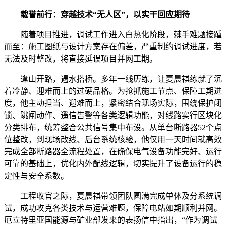
载誉前行：穿越技术“无人区”，以实干回应期待
随着项目推进，调试工作进入白热化阶段，棘手难题接踵
而至：施工图纸与设计方案存在偏差，严重制约调试进度，若
无法及时整改，将直接延误项目并网工期。
逢山开路，遇水搭桥。多年一线历练，让夏晨祺练就了沉
着冷静、迎难而上的过硬品格。为抢抓施工节点、保障工期进
度，他主动担当、迎难而上，紧密结合现场实际，围绕保护闭
锁、跳闸动作、遥信告警等各类逻辑功能，对线路实行区块化
分类排布，统筹整合公共信号集中布设。从单台断路器52个点
位整改，到现场改线、后台系统核验，他仅用一天时间就高效
完成全部断路器全流程处置，在确保电气设备功能完好、运行
可靠的基础上，优化内外配线逻辑，切实提升了设备运行的稳
定性与安全系数。
工程收官之际，夏晨祺带领团队圆满完成单体及分系统调
试，成功攻克各类技术与运营难题，保障电站如期顺利并网。
厄立特里亚国能源与矿业部发来的表扬信中指出，“作为调试