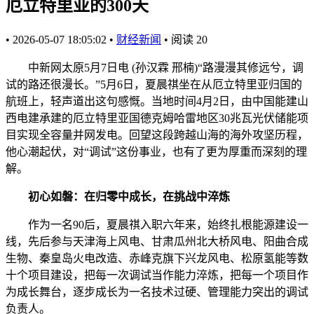
厄立特里亚的300天
•
2026-05-07 18:05:02
•
财经新闻
•
阅读
20
中新网太原5月7日电 (孙汉霖 邢楠)“路漫漫其修远兮，调
试的路还很漫长。”5月6日，夏晨祺坐在从厄立特里亚归国的
航班上，轻声道出这句感慨。当地时间4月2日，由中国能建山
西电建承建的厄立特里亚国德克姆哈雷地区30兆瓦光伏储能项
目实现全容量并网发电。回望这段跨越山海的海外攻坚历程，
他心潮起伏，对“调试”这份事业，也有了更为厚重而深刻的理
解。
初心如磐：在归零中成长，在挑战中淬炼
作为一名90后，夏晨祺入职六年来，始终扎根能源建设一
线，先后参与天津海上风电、甘肃瓜州北大桥风电、阳曲合成
生物、秦皇岛火电改造、赤峰克旗下兴龙风电、松原氢能等数
十个项目建设，把每一次调试当作能力淬炼，把每一个项目作
为成长舞台，逐步成长为一名技术过硬、管理能力突出的调试
负责人。