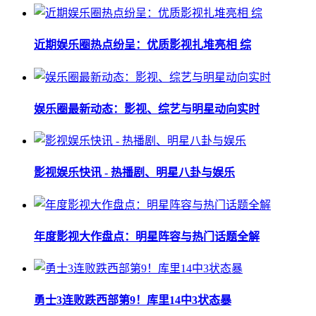
近期娱乐圈热点纷呈：优质影视扎堆亮相 综
娱乐圈最新动态：影视、综艺与明星动向实时
影视娱乐快讯 - 热播剧、明星八卦与娱乐
年度影视大作盘点：明星阵容与热门话题全解
勇士3连败跌西部第9！库里14中3状态暴