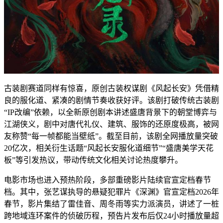
古装剧赛道同样有惊喜，原创古装权谋剧《风起长安》凭借精
良的服化道、紧凑的剧情节奏收获好评。该剧打破传统古装剧
“IP改编”依赖，以全新原创剧本讲述盛唐背景下的朝堂博弈与
江湖侠义，剧中对唐代礼仪、建筑、服饰的还原度极高，被网
友称赞“每一帧都能当壁纸”。截至目前，该剧全网播放量突破
20亿次，相关衍生话题“风起长安服化道细节”“盛唐美学天花
板”等引发热议，带动传统文化相关讨论热度攀升。
电影市场也进入预热阶段，多部重磅影片陆续官宣定档春节
档。其中，张艺谋执导的悬疑犯罪片《深渊》官宣定档2026年
春节，影片集结了雷佳音、周冬雨等实力派演员，讲述了一桩
跨地域连环案件的侦破历程，预告片发布后仅24小时播放量超