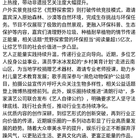
上热搜，带动非遗技艺关注度大幅提升。
户外实景竞技综艺《荒野探索营》则打破传统竞技模式，邀请
嘉宾深入原始森林、沙漠等自然环境，完成生存挑战与环保任
务。节目不仅展现了极致的自然景观，更融入环保科普、生态
保护等内容，嘉宾们清理野外垃圾、种植耐旱植物的情节传递
正能量，相关话题“荒野探索营的环保担当”阅读量超15亿次，
让综艺节目的社会价值进一步凸显。
艺人正能量实践持续升温，传递行业正向导向。近期，多位艺
人投身公益事业，演员李冰冰发起的“乡村美育计划”走进云南
山区，为当地学校捐赠艺术器材、邀请专业老师授课，助力乡
村儿童艺术教育发展；歌手周深参与“濒危动物保护”公益项
目，拍摄公益宣传片呼吁大众关注生物多样性，相关公益话题
登上微博热搜榜前列。此外，娱乐圈持续推进“清朗行动”，多
家演艺公司联合发布《艺人自律公约》，明确要求艺人坚守法
律底线、践行社会责任，推动行业生态持续净化。
从优质内容的创作深耕，到综艺形式的创新突破，再到行业正
向价值的传递，近期娱乐圈的一系列动态彰显了行业高质量发
展的趋势。随着大众审美水平的提升，娱乐行业正不断摒弃浮
躁风气，以更贴近生活、更具文化内涵、更富正能量的作品，