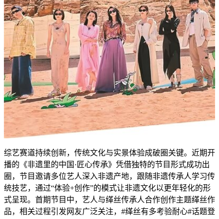
综艺赛道持续创新，传统文化与实景体验成破圈关键。近期开
播的《非遗里的中国·匠心传承》凭借独特的节目形式成功出
圈，节目邀请多位艺人深入非遗产地，跟随非遗传承人学习传
统技艺，通过“体验+创作”的模式让非遗文化以更年轻化的形
式呈现。首期节目中，艺人与缂丝传承人合作创作主题缂丝作
品，相关过程引发网友广泛关注，#缂丝有多考验耐心#话题登