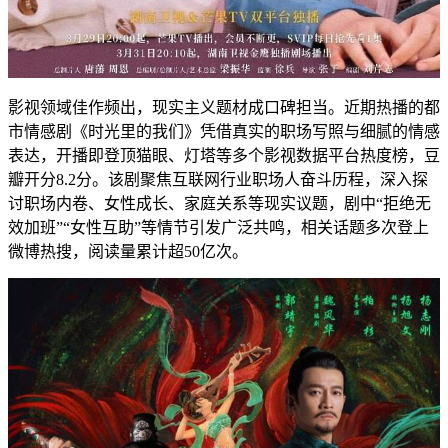
影视领域佳作频出，现实主义题材成口碑担当。近期热播的都
市情感剧《时光里的我们》凭借真实的职场写照与细腻的情感
表达，开播即登顶猫眼、灯塔等多个影视数据平台热度榜，豆
瓣开分8.2分。该剧聚焦互联网行业职场人奋斗历程，深入探
讨职场内卷、女性成长、家庭关系等现实议题，剧中“拒绝无
效加班”“女性互助”等情节引发广泛共鸣，相关话题多次登上
微博热搜，阅读量累计超50亿次。