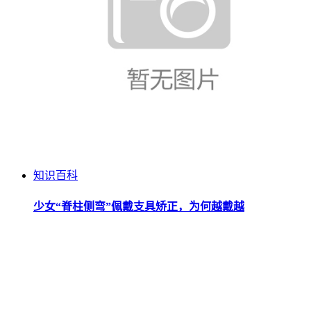
知识百科
少女“脊柱侧弯”佩戴支具矫正，为何越戴越