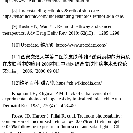
https://www.healthline.com/health/retinol-burn
[8] Understanding retinoids & retinol skin care.
https://ensoulclinic.com/understanding-retinoids-retinol-skin-care/
[9] Bushue N, Wan YJ. Retinoid pathway and cancer
therapeutics. Adv Drug Deliv Rev. 2010; 62(13)： 1285-1298.
[10] Uptodate. 维A酸. https://www.uptodate.com/
[11] 西安交通大学第二医院皮肤科.维A酸类药物的分类及
在皮肤科中的应用.2006中国中西医结合皮肤性病学术会议论
文汇编， 2006. [2006-09-01]
[12]维基百科. 维A酸. https://zh.wikipedia.org/
Kligman LH, Kligman AM. Lack of enhancement of
experimental photocarcinogenesis by topical retinoic acid. Arch
Dermatol Res. 1981; 270(4)： 453-462.
Rosso JD, Harper J, Pillai R, et al. Tretinoin photostability:
comparison of micronized tretinoin gel 0.05% and tretinoin gel
0.025% following exposure to fluorescent and solar light. J Clin