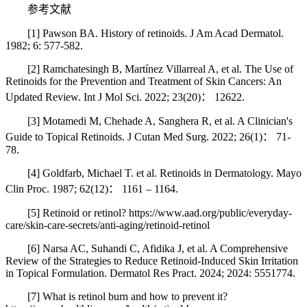
参考文献
[1] Pawson BA. History of retinoids. J Am Acad Dermatol.
1982; 6: 577-582.
[2] Ramchatesingh B, Martínez Villarreal A, et al. The Use of
Retinoids for the Prevention and Treatment of Skin Cancers: An
Updated Review. Int J Mol Sci. 2022; 23(20)： 12622.
[3] Motamedi M, Chehade A, Sanghera R, et al. A Clinician's
Guide to Topical Retinoids. J Cutan Med Surg. 2022; 26(1)： 71-
78.
[4] Goldfarb, Michael T. et al. Retinoids in Dermatology. Mayo
Clin Proc. 1987; 62(12)： 1161 – 1164.
[5] Retinoid or retinol? https://www.aad.org/public/everyday-
care/skin-care-secrets/anti-aging/retinoid-retinol
[6] Narsa AC, Suhandi C, Afidika J, et al. A Comprehensive
Review of the Strategies to Reduce Retinoid-Induced Skin Irritation
in Topical Formulation. Dermatol Res Pract. 2024; 2024: 5551774.
[7] What is retinol burn and how to prevent it?