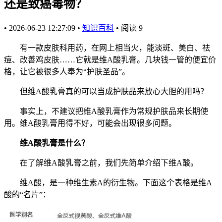
还是致癌毒物？
•
2026-06-23 12:27:09
•
知识百科
•
阅读
9
有一款皮肤科用药，在网上相当火，能淡斑、美白、祛
痘、改善鸡皮肤……它就是维A酸乳膏。几块钱一管的便宜价
格，让它被很多人奉为“护肤圣品”。
但维A酸乳膏真的可以当成护肤品来放心大胆的用吗？
事实上，不建议把维A酸乳膏作为常规护肤品来长期使
用。维A酸乳膏用得不好，可能会出现很多问题。
维A酸乳膏是什么？
在了解维A酸乳膏之前，我们先简单介绍下维A酸。
维A酸，是一种维生素A的衍生物。下面这个表格是维A
酸的“名片”：