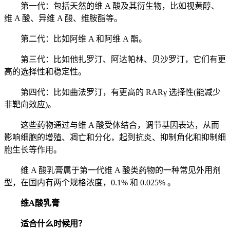
第一代：包括天然的维 A 酸及其衍生物，比如视黄醇、
维 A 酸、异维 A 酸、维胺酯等。
第二代：比如阿维 A 和阿维 A 酯。
第三代：比如他扎罗汀、阿达帕林、贝沙罗汀，它们有更
高的选择性和稳定性。
第四代：比如曲法罗汀，有更高的 RARγ 选择性(能减少
非靶向效应)。
这些药物通过与维 A 酸受体结合，调节基因表达，从而
影响细胞的增殖、凋亡和分化，起到抗炎、抑制角化和抑制细
胞生长等作用。
维 A 酸乳膏属于第一代维 A 酸类药物的一种常见外用剂
型，在国内有两个规格浓度，0.1% 和 0.025% 。
维A酸乳膏
适合什么时候用？