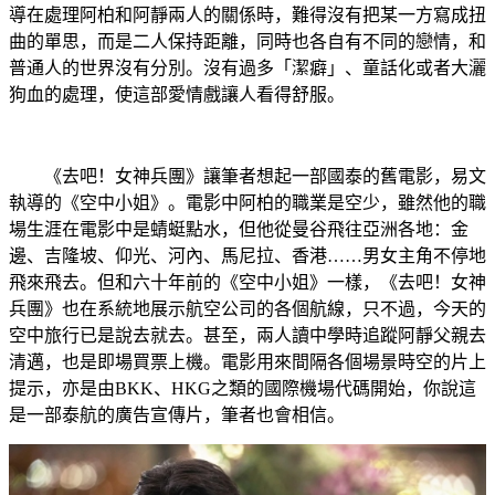
導在處理阿柏和阿靜兩人的關係時，難得沒有把某一方寫成扭
曲的單思，而是二人保持距離，同時也各自有不同的戀情，和
普通人的世界沒有分別。沒有過多「潔癖」、童話化或者大灑
狗血的處理，使這部愛情戲讓人看得舒服。
《去吧！女神兵團》讓筆者想起一部國泰的舊電影，易文
執導的《空中小姐》。電影中阿柏的職業是空少，雖然他的職
場生涯在電影中是蜻蜓點水，但他從曼谷飛往亞洲各地：金
邊、吉隆坡、仰光、河內、馬尼拉、香港……男女主角不停地
飛來飛去。但和六十年前的《空中小姐》一樣，《去吧！女神
兵團》也在系統地展示航空公司的各個航線，只不過，今天的
空中旅行已是說去就去。甚至，兩人讀中學時追蹤阿靜父親去
清邁，也是即場買票上機。電影用來間隔各個場景時空的片上
提示，亦是由BKK、HKG之類的國際機場代碼開始，你說這
是一部泰航的廣告宣傳片，筆者也會相信。