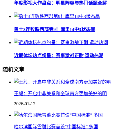
年度影视大作盘点：明星阵容与热门话题全解
勇士3连败跌西部第9！库里14中3状态暴
近期体坛热点纷呈：赛事激战正酣 运动热潮
随机文章
王毅：开启中非关系和全球南方更加美好的明
2026-01-12
哈尔滨国际雪雕比赛首设“中国标准” 多国