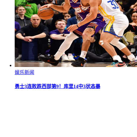
娱乐新闻
勇士3连败跌西部第9！库里14中3状态暴