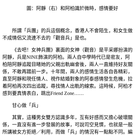
圖：阿靜（右）和阿柏識於微時，感情要好
所謂「兵團」的兵這個概念，香港人不會陌生，和女生做
不成情侶又流連不去的「觀音兵」是也。
《去吧！女神兵團》裏面的女神（觀音）是平采娜扮演的
阿靜，兵是NINE飾演的阿柏。兩人自中學時代已是密友，阿
柏陪阿靜追蹤目睹她的父親出軌幽會後，兩人一直維持好友關
係，不敢再踏前一步。十年間，兩人的感情生活各自各精彩，
直至阿靜和現任情人、視作結婚對象的阿泰感情發生危機，拉
着阿柏再次四出追蹤，尋找情人出軌的線索。這時候，阿柏才
感到要真情表白，跳出Friend Zone……
甘心做「兵」
其實，這種男女雙方認識多年，互有好感而又擔心破壞關
係，一直沒有進一步發展的故事，可說司空見慣，也就是一般
所講被女方拒絕／利用，而做「兵」的情況有一點點不同。編