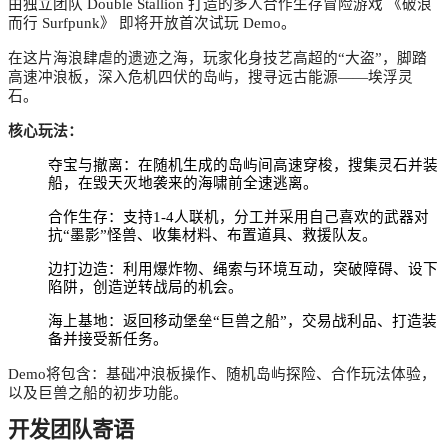
由独立团队 Double Stallion 打造的多人合作生存冒险游戏 《破浪
而行 Surfpunk》 即将开放首次试玩 Demo。
在这片海浪肆虐的遗迹之海，玩家化身技艺高超的“大盗”，脚踏
高速冲浪板，深入危机四伏的岛屿，搜寻远古能源——埃浮灵
石。
核心玩法：
夺宝与撤离：在随机生成的岛屿间高速穿梭，搜集灵石并装
船，在毁天灭地袭来的海啸前全速逃离。
合作生存：支持1-4人联机，分工并采用自己喜欢的武器对
抗“墨影”怪兽、收集材料、布置道具、救援队友。
边打边造：利用爆炸物、绳索与环境互动，突破障碍、设下
陷阱，创造逆转战局的机会。
海上基地：返回移动堡垒“巨兽之船”，交易战利品、打造装
备并接受新任务。
Demo将包含：基础冲浪板操作、随机岛屿探险、合作玩法体验，
以及巨兽之船的初步功能。
开发团队寄语