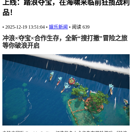
上线：踏浪夺宝，在海啸来临前狂揽战利
品！
•
2025-12-19 13:51:04
•
娱乐新闻
•
阅读
639
冲浪×夺宝×合作生存，全新“搜打撤”冒险之旅
等你破浪开启