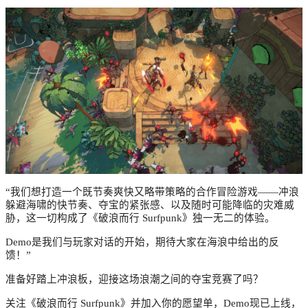
“我们想打造一个既节奏爽快又略带策略的合作冒险游戏——冲浪
躲避海啸的快节奏、夺宝的紧张感、以及随时可能降临的灾难威
胁，这一切构成了《破浪而行 Surfpunk》独一无二的体验。
Demo是我们与玩家对话的开始，期待大家在海浪中给出的反
馈！”
准备好踏上冲浪板，迎接这场浪潮之间的夺宝竞赛了吗？
关注《破浪而行 Surfpunk》并加入你的愿望单，Demo现已上线，