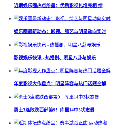
近期娱乐圈热点纷呈：优质影视扎堆亮相 综
娱乐圈最新动态：影视、综艺与明星动向实时
影视娱乐快讯 - 热播剧、明星八卦与娱乐
年度影视大作盘点：明星阵容与热门话题全解
勇士3连败跌西部第9！库里14中3状态暴