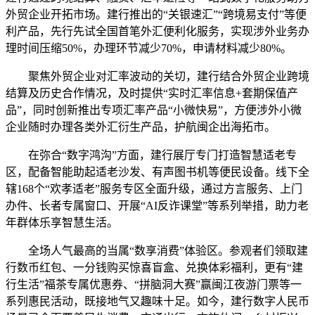
外贸企业开拓市场。建行推出的“关银速汇”“跨境易支付”等便
利产品，先行先试全国首笔外汇便利化服务，实现涉外业务办
理时间压缩50%，办理环节减少70%，申请材料减少80%。
聚焦外贸企业对汇率波动的关切，建行结合外贸企业跨境
结算及历史合作情况，及时提供“实时汇率信息+套期保值产
品”，同时创新推出专项汇率产品“小微快易”，方便涉外小微
企业随时办理各类外汇衍生产品，护航闽企出海拓市。
在弥合“数字鸿沟”方面，建行展厅专门打造智慧适老专
区，配备智能助起适老沙发、有声图书机等便民设备。线下全
辖168个“欢孝适老”服务专区全面升级，通过方言服务、上门
办件、长者专属窗口、开展“AI反诈课堂”等系列举措，助力老
年群体乐享智慧生活。
全场人气最高的当属“数享消费”体验区。参观者们领取建
行数币红包、一分钱购买惊喜盲盒、兑换体彩福利，更有“建
行生活”福茶专属优惠券、“拼脑洞大赛”赢闽江夜游门票等一
系列惠民活动，既接地气又趣味十足。如今，建行数字人民币