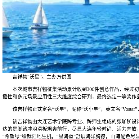
吉祥物“沃星”。主办方供图
本次城市吉祥物征集活动累计收到306件创意作品，经过初
播性和多元场景应用性三大维度综合研判，最终选定一等奖作品
该吉祥物正式定名“沃星”，昵称“沃小星”，英文名“Vosta
该吉祥物由大连艺术学院跨专业、跨师生组成的张珈铷设计团
达的是脚踏冲浪滑板飒爽前行，尽显大连年轻时尚、活力奔放
“希望绿”绘就陆地生机，“星海蓝”舒展海洋胸襟，山海配色