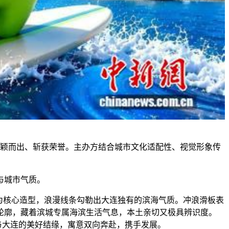
脱颖而出、斩获荣誉。主办方结合城市文化适配性、视觉形象传
会与城市气质。
为核心造型，浪漫线条勾勒出大连独有的滨海气质。冲浪滑板表
轮廓，藏着滨城专属海滨生活气息，本土亲切又极具辨识度。
与大连的美好结缘，寓意双向奔赴，携手发展。