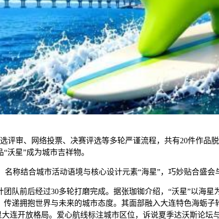
选评审、网络投票、决赛评选等多轮严谨流程，共有20件作品
“沃星”成为城市吉祥物。
r”，名称结合城市活动语境与核心设计元素“海星”，巧妙贴合盛
队前后经过30多轮打磨完成。据张珈铷介绍，“沃星”以海星
，传递拥抱世界与未来的城市态度。其面部融入大连特色海蛎子
尽显大连开放格局。爱心航线标注城市区位，诉说夏季达沃斯论坛