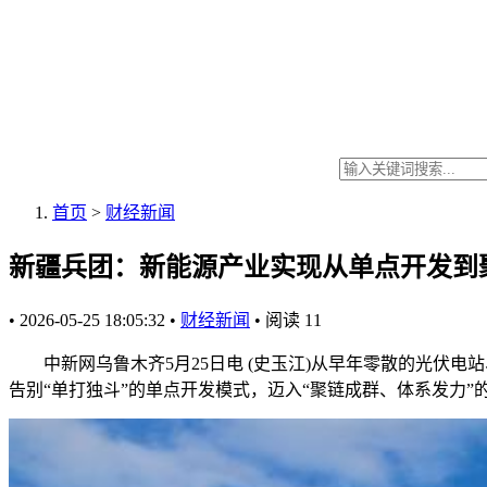
首页
>
财经新闻
新疆兵团：新能源产业实现从单点开发到
•
2026-05-25 18:05:32
•
财经新闻
•
阅读
11
中新网乌鲁木齐5月25日电 (史玉江)从早年零散的光伏电站
告别“单打独斗”的单点开发模式，迈入“聚链成群、体系发力”