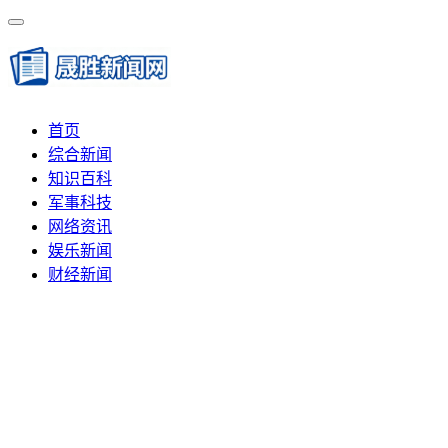
首页
综合新闻
知识百科
军事科技
网络资讯
娱乐新闻
财经新闻