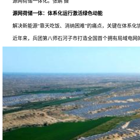
源网荷储一体化。张鹏 摄
源网荷储一体：体系化运行激活绿色动能
解决新能源“靠天吃饭、消纳困难”的痛点，关键在体系化协
近年来，兵团第八师石河子市打造全国首个拥有局域电网的城