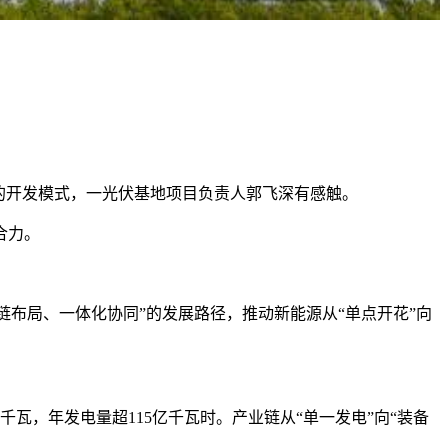
的开发模式，一光伏基地项目负责人郭飞深有感触。
合力。
布局、一体化协同”的发展路径，推动新能源从“单点开花”向
瓦，年发电量超115亿千瓦时。产业链从“单一发电”向“装备