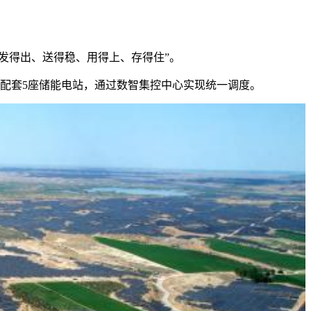
发得出、送得稳、用得上、存得住”。
配套5座储能电站，通过数智集控中心实现统一调度。