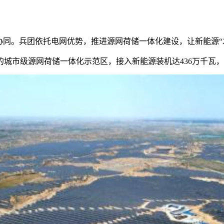
同。兵团依托电网优势，推进源网荷储一体化建设，让新能源“
市级源网荷储一体化示范区，接入新能源装机达436万千瓦，