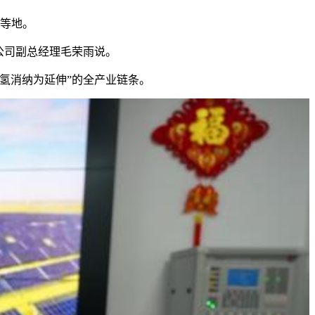
等地。
公司副总经理毛荣雨说。
氢消纳为延伸”的全产业链条。