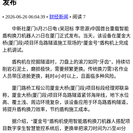
发布
•
2026-06-26 06:04:39
•
财经新闻
•
阅读
7
中新社厦门6月25日电 (吴冠标 李思源)中国首台重载智能
盾构换刀机器人25日在厦门正式发布。当天，该设备在厦金大
桥(厦门段)项目环岛路隧道施工现场的“厦金号”盾构机上完成
上机调试。
盾构机在挖掘隧道时，刀盘上的滚刀如同“牙齿”，持续切
削岩石泥土，磨损极快，需要频繁更换。传统换刀需3名作业
人员带压进舱更换，耗时4小时以上，且面临多种风险。
厦门路桥工程公司厦金大桥(厦门段)项目标段经理郑联枭
称，厦金大桥(厦门段)项目环岛路隧道紧邻海岸线，地下水位
高、覆土浅、周边环境复杂，该设备应用于环岛路盾构隧道，
将提升盾构换刀效率，节约盾构施工成本。
据介绍，“厦金号”盾构机使用智能盾构换刀机器人搭配项
目数字孪生智慧管控系统后，更换单把滚刀时间为25至40分