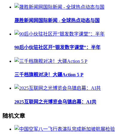
晟胜新闻网国际新闻 - 全球热点动态与国
90后小伙驻社区开“银发数字课堂”：半年
三千档旗舰对决！大疆Action 5 P
2025互联网之光博览会乌镇启幕：AI共
随机文章