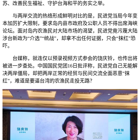
苏、改善民生福祉、守护台海和平的务实之举。
与两岸交流的热络形成鲜明对比的是，民进党当局今年变
本加厉扩大限制，要求岛内县市政府及公职人员不得出席海峡
论坛。面对岛内农渔民对大陆市场的渴望，民进党竟污蔑大陆
涉台新政为“介选”“统战”，却拿不出任何证据，只会“抹红”恐
吓。
台媒称，就连仅以预录视频方式参会的饶庆铃，也传出将
被进一步查处。中国国民党团16日批评称，民进党自己无能解
决两岸僵局，却把两岸正常的经贸与民间交流全面恶意“抹
红”，难道是要逼台湾的农渔民走投无路？