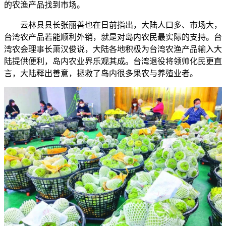
的农渔产品找到市场。
云林县县长张丽善也在日前指出，大陆人口多、市场大，
台湾农产品若能顺利外销，就是对岛内农民最实际的支持。台
湾农会理事长萧汉俊说，大陆各地积极为台湾农渔产品输入大
陆提供便利，岛内农业界乐观其成。台湾退役将领帅化民更直
言，大陆释出善意，拯救了岛内很多果农与养殖业者。