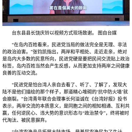
台东县县长饶庆铃以视频方式现场致谢。 图自台媒
“在岛内百姓看来，民进党当局的做法完全是无理、非法
的政治迫害。”张钧凯指出，两岸和平相处、走近走亲，绝对
是岛内大多数的民意所向，民进党硬是要把民间交流贴上政治
标签，岛内百姓当然会产生反感，从而更加支持两岸之间健康
良善的互动交流。
“民进党是怕台湾人亲自去看了、听了、了解了，发现大
陆不是他们描绘的那个样子，那道精心堆砌的‘抗中防火墙’就
会崩裂。”台湾青年联合会理事长何溢诚在《台湾好报》投书
表示，两岸交流的本质意义，是同胞之间的相知相通、互利共
赢，任何逆民心、违大势的意识形态与“政治禁令”，终将被时
代淘汰、被民意摒弃。
“台湾农渔产品拓展大陆市场，是基层农渔民为了生计，