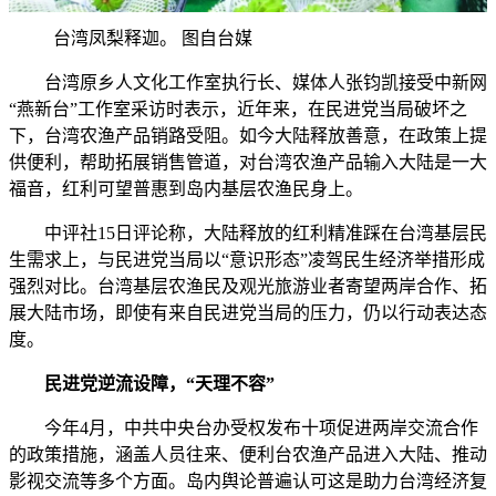
台湾凤梨释迦。 图自台媒
台湾原乡人文化工作室执行长、媒体人张钧凯接受中新网
“燕新台”工作室采访时表示，近年来，在民进党当局破坏之
下，台湾农渔产品销路受阻。如今大陆释放善意，在政策上提
供便利，帮助拓展销售管道，对台湾农渔产品输入大陆是一大
福音，红利可望普惠到岛内基层农渔民身上。
中评社15日评论称，大陆释放的红利精准踩在台湾基层民
生需求上，与民进党当局以“意识形态”凌驾民生经济举措形成
强烈对比。台湾基层农渔民及观光旅游业者寄望两岸合作、拓
展大陆市场，即使有来自民进党当局的压力，仍以行动表达态
度。
民进党逆流设障，“天理不容”
今年4月，中共中央台办受权发布十项促进两岸交流合作
的政策措施，涵盖人员往来、便利台农渔产品进入大陆、推动
影视交流等多个方面。岛内舆论普遍认可这是助力台湾经济复