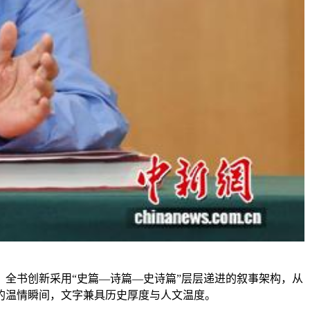
全书创新采用“史篇—诗篇—史诗篇”层层递进的叙事架构，从
的温情瞬间，文字兼具历史厚度与人文温度。