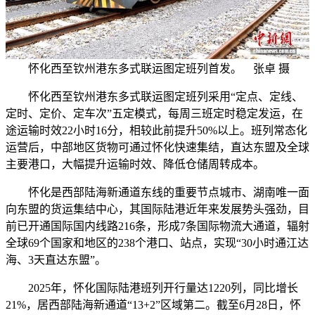
怀化西至钦州港东多式联运图定班列首发。 张卓 摄
怀化西至钦州港东多式联运图定班列采用“定点、定线、
定时、定价、定车次”五定模式，每周三班定时稳定发运，在
途运输时效22小时16分，相较此前提升50%以上。班列常态化
运营后，中部地区货物可通过怀化快速集结，直达东盟及全球
主要港口，大幅提升运输时效、降低仓储周转成本。
怀化是西部陆海新通道东线的重要节点城市、湖南唯一面
向东盟的货运集结中心，其国际陆港近年来发展势头强劲，目
前已开通国际国内线路216条，形成7条国际物流大通道，辐射
全球69个国家和地区的238个港口、站点，实现“30小时通江达
海、3天直达东盟”。
2025年，怀化国际陆港班列开行量达1220列，同比增长
21%，居西部陆海新通道“13+2”区域第二。截至6月28日，怀