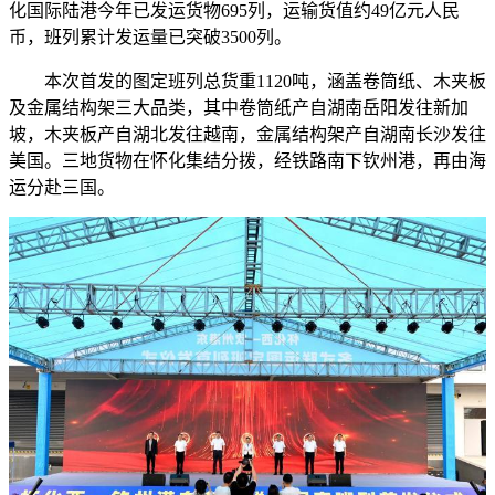
化国际陆港今年已发运货物695列，运输货值约49亿元人民
币，班列累计发运量已突破3500列。
本次首发的图定班列总货重1120吨，涵盖卷筒纸、木夹板
及金属结构架三大品类，其中卷筒纸产自湖南岳阳发往新加
坡，木夹板产自湖北发往越南，金属结构架产自湖南长沙发往
美国。三地货物在怀化集结分拨，经铁路南下钦州港，再由海
运分赴三国。