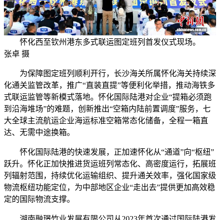
怀化西至钦州港东多式联运图定班列首发仪式现场。
张卓 摄
为保障图定班列顺利开行，长沙海关所属怀化海关持续深
化通关监管改革，推广“直装直提”等便利化举措，推动海铁多
式联运监管等新模式落地。怀化国际陆港对企业“提箱必须跑
到沿海堆场”的难题，创新推出“空箱内陆前置调度”服务，七
大全球主流航运企业海运标准空箱常态化储备，全程一箱直
达、无需中途换箱。
怀化国际陆港的快速发展，正加速怀化从“通道”向“枢纽”
跃升。怀化正加快推进货运班列常态化、高密度运行，拓展班
列辐射范围，持续优化运输组织、提升通关效率，强化国家级
物流枢纽功能定位，为中部地区企业“走出去”提供更加高效稳
定的国际物流支撑。
湖南融璟竹业发展有限公司从2023年首次通过国际陆港发