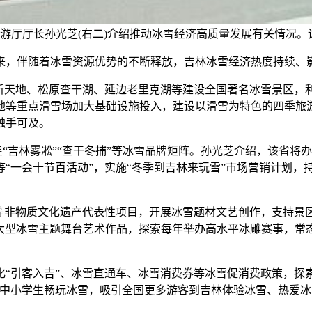
游厅厅长孙光芝(右二)介绍推动冰雪经济高质量发展有关情况。
，伴随着冰雪资源优势的不断释放，吉林冰雪经济热度持续、
天地、松原查干湖、延边老里克湖等建设全国著名冰雪景区，
地等重点滑雪场加大基础设施投入，建设以滑雪为特色的四季旅
触手可及。
“吉林雾凇”“查干冬捕”等冰雪品牌矩阵。孙光芝介绍，该省将
“一会十节百活动”，实施“冬季到吉林来玩雪”市场营销计划，
非物质文化遗产代表性项目，开展冰雪题材文艺创作，支持景区
部大型冰雪主题舞台艺术作品，探索每年举办高水平冰雕赛事，常
引客入吉”、冰雪直通车、冰雪消费券等冰雪促消费政策，探
中小学生畅玩冰雪，吸引全国更多游客到吉林体验冰雪、热爱冰雪