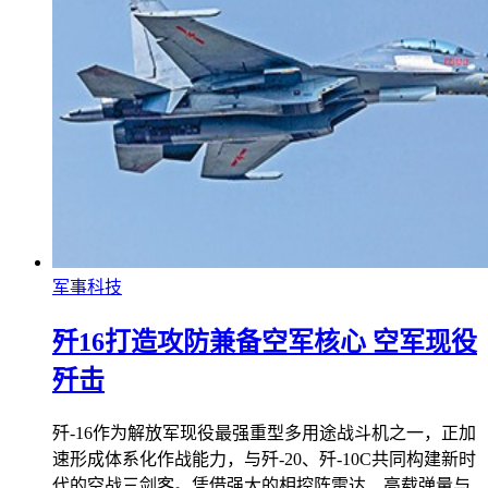
军事科技
歼16打造攻防兼备空军核心 空军现役
歼击
歼-16作为解放军现役最强重型多用途战斗机之一，正加
速形成体系化作战能力，与歼-20、歼-10C共同构建新时
代的空战三剑客。凭借强大的相控阵雷达、高载弹量与