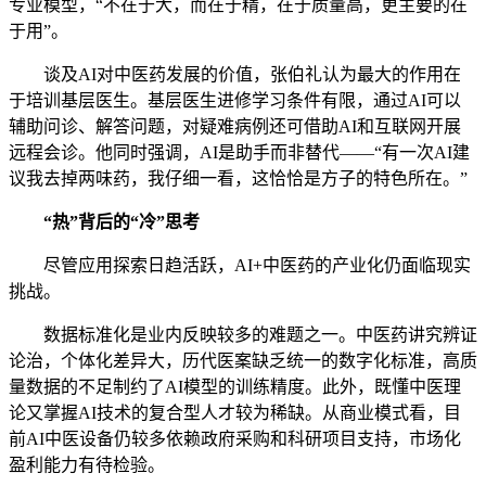
专业模型，“不在于大，而在于精，在于质量高，更主要的在
于用”。
谈及AI对中医药发展的价值，张伯礼认为最大的作用在
于培训基层医生。基层医生进修学习条件有限，通过AI可以
辅助问诊、解答问题，对疑难病例还可借助AI和互联网开展
远程会诊。他同时强调，AI是助手而非替代——“有一次AI建
议我去掉两味药，我仔细一看，这恰恰是方子的特色所在。”
“热”背后的“冷”思考
尽管应用探索日趋活跃，AI+中医药的产业化仍面临现实
挑战。
数据标准化是业内反映较多的难题之一。中医药讲究辨证
论治，个体化差异大，历代医案缺乏统一的数字化标准，高质
量数据的不足制约了AI模型的训练精度。此外，既懂中医理
论又掌握AI技术的复合型人才较为稀缺。从商业模式看，目
前AI中医设备仍较多依赖政府采购和科研项目支持，市场化
盈利能力有待检验。