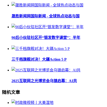
晟胜新闻网国际新闻 - 全球热点动态与国
90后小伙驻社区开“银发数字课堂”：半年
三千档旗舰对决！大疆Action 5 P
2025互联网之光博览会乌镇启幕：AI共
随机文章