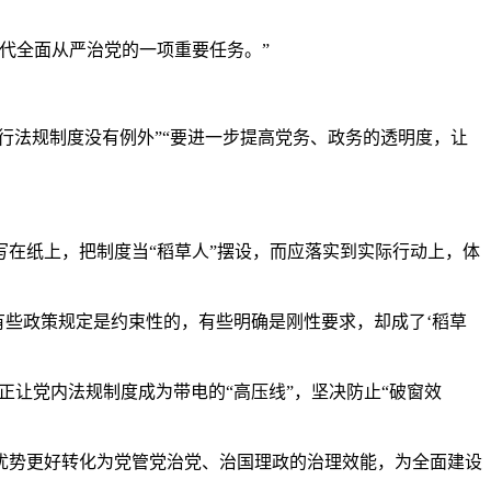
代全面从严治党的一项重要任务。”
法规制度没有例外”“要进一步提高党务、政务的透明度，让
在纸上，把制度当“稻草人”摆设，而应落实到实际行动上，体
有些政策规定是约束性的，有些明确是刚性要求，却成了‘稻草
正让党内法规制度成为带电的“高压线”，坚决防止“破窗效
势更好转化为党管党治党、治国理政的治理效能，为全面建设