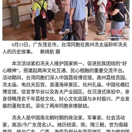
6月13日，广东茂名市，台湾同胞在高州冼太庙聆听冼夫
人的历史故事。 赖绮航 摄
本次活动紧扣冼夫人维护国家统一、促进民族团结的“好
心精神”，搭建起两岸文化互通、民心相融的重要交流平台。
活动期间，台湾同胞们深入中国荔枝博览馆、高州荔枝贡园、
冼太庙、电白天后宫、浪漫海岸景区、化州孔庙、中国化橘红
博览馆、信宜李华谷以及各大产业园区，在沉浸式体验中，亲
身领略茂名千年荔枝文化、好心文化底蕴与乡村振兴、产业发
展的蓬勃生机，深化了两岸同胞亲情联结。
冼夫人是中国南北朝时期的政治家、军事家、社会活动
家，高凉(今广东茂名)人。她历经梁、陈、隋三朝，世为南越
首领，统治广东、广西、海南及部分东南亚地区，致力维护国