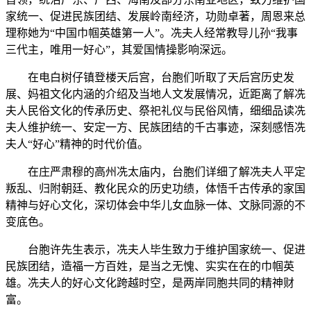
家统一、促进民族团结、发展岭南经济，功勋卓著，周恩来总
理称她为“中国巾帼英雄第一人”。冼夫人经常教导儿孙“我事
三代主，唯用一好心”，其爱国情操影响深远。
在电白树仔镇登楼天后宫，台胞们听取了天后宫历史发
展、妈祖文化内涵的介绍及当地人文发展情况，近距离了解冼
夫人民俗文化的传承历史、祭祀礼仪与民俗风情，细细品读冼
夫人维护统一、安定一方、民族团结的千古事迹，深刻感悟冼
夫人“好心”精神的时代价值。
在庄严肃穆的高州冼太庙内，台胞们详细了解冼夫人平定
叛乱、归附朝廷、教化民众的历史功绩，体悟千古传承的家国
精神与好心文化，深切体会中华儿女血脉一体、文脉同源的不
变底色。
台胞许先生表示，冼夫人毕生致力于维护国家统一、促进
民族团结，造福一方百姓，是当之无愧、实实在在的巾帼英
雄。冼夫人的好心文化跨越时空，是两岸同胞共同的精神财
富。