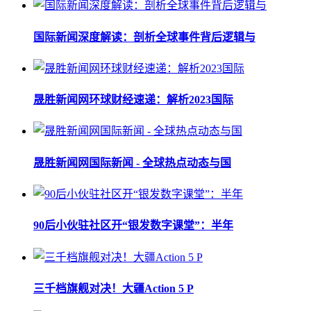
国际新闻深度解读：剖析全球事件背后逻辑与
晟胜新闻网环球财经速递：解析2023国际
晟胜新闻网国际新闻 - 全球热点动态与国
90后小伙驻社区开“银发数字课堂”：半年
三千档旗舰对决！大疆Action 5 P