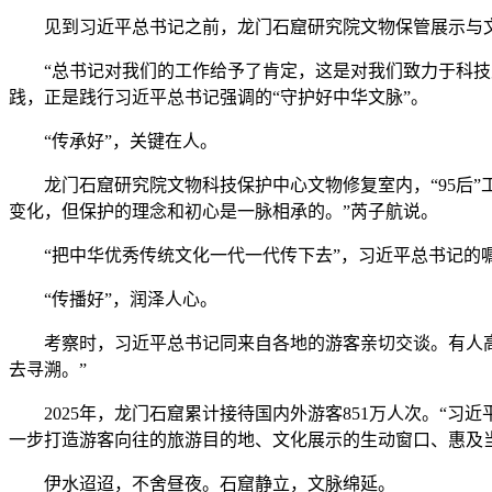
见到习近平总书记之前，龙门石窟研究院文物保管展示与文献
“总书记对我们的工作给予了肯定，这是对我们致力于科技赋
践，正是践行习近平总书记强调的“守护好中华文脉”。
“传承好”，关键在人。
龙门石窟研究院文物科技保护中心文物修复室内，“95后”
变化，但保护的理念和初心是一脉相承的。”芮子航说。
“把中华优秀传统文化一代一代传下去”，习近平总书记的嘱
“传播好”，润泽人心。
考察时，习近平总书记同来自各地的游客亲切交谈。有人高声
去寻溯。”
2025年，龙门石窟累计接待国内外游客851万人次。“习
一步打造游客向往的旅游目的地、文化展示的生动窗口、惠及
伊水迢迢，不舍昼夜。石窟静立，文脉绵延。