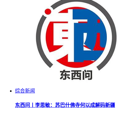
综合新闻
东西问丨李思敏：苏巴什佛寺何以成解码新疆