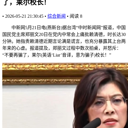
了，莱尔校长！
•
2026-05-21 21:30:45
•
综合新闻
•
阅读
8
中新网5月21日电(燕新台)据台湾“中时新闻网”报道，中国
国民党主席郑丽文20日在党内中常会上痛批赖清德，时长达30
分钟。她指责赖清德近期言论满是谎言，也充分暴露其上台两
年来的心虚。报道提及，郑丽文过程中数次拍桌，并怒斥：
“不要再骗了，莱尔(英语‘Liar’音译，意为骗子)校长！”