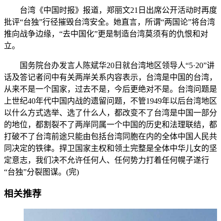
台湾《中国时报》报道，郑丽文21日出席公开活动时再度
批评“台独”行径摧毁台湾安全。她直言，所谓“两国论”将台湾
推向战争边缘，“去中国化”更是制造台湾莫须有的仇恨和对
立。
国务院台办发言人陈斌华20日就台湾地区领导人“5·20”讲
话及答记者问中有关两岸关系内容表示，台湾是中国的台湾，
从来不是一个国家，过去不是，今后更绝对不是。台湾问题是
上世纪40年代中国内战的遗留问题，不管1949年以后台湾地区
以什么方式选举、选了什么人，都改变不了台湾是中国一部分
的地位，都割裂不了两岸同属一个中国的历史和法理联结，都
打破不了台湾前途只能由包括台湾同胞在内的全体中国人民共
同决定的铁律。捍卫国家主权和领土完整是全体中华儿女的坚
定意志，我们决不允许任何人、任何势力打着任何幌子遂行
“台独”分裂图谋。(完)
相关推荐