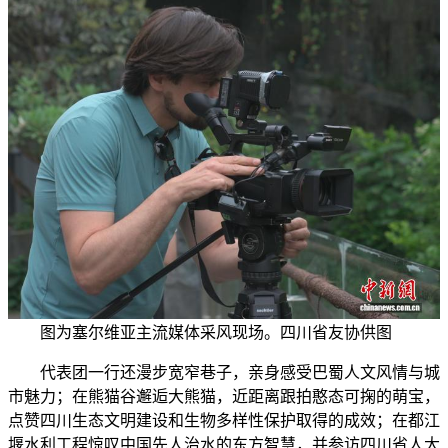
图为塞尔维亚主流媒体采风现场。四川省友协供图
代表团一行还漫步宽窄巷子，亲身感受巴蜀人文风情与城
市魅力；在熊猫谷邂逅大熊猫，近距离跟拍憨态可掬的萌宝，
点赞四川生态文明建设和生物多样性保护取得的成效；在都江
堰水利工程惊叹中国先人治水的东方智慧，并参访四川省人大