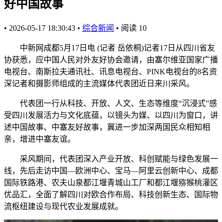
好中国故事
•
2026-05-17 18:30:43
•
综合新闻
•
阅读
10
中新网成都5月17日电 (记者 岳依桐)记者17日从四川省友
协获悉，应中国人民对外友好协会邀请，由塞尔维亚国家广播
电视台、南斯拉夫通讯社、讯息电视台、PINK电视台的8名资
深记者和摄影师组成的主流媒体代表团近日来川采风。
代表团一行从科技、开放、人文、生态等维度“沉浸式”感
受四川发展活力与文化底蕴，以镜头为媒、以四川为窗口，讲
述中国故事、中塞友好故事，冀进一步加深两国民众相知相
亲，增进中塞友谊。
采风期间，代表团深入产业开放、科创赋能与绿色发展一
线，先后走访中国—欧洲中心、宝马—阿里云创新中心、成都
国际铁路港、农夫山泉都江堰青城山工厂和都江堰猕猴桃灌区
优品汇，全面了解四川对欧合作布局、科技创新生态、国际物
流枢纽建设与现代农业发展成就。