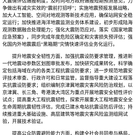
大震情评估通报制度，及时向地方政府通报短期预测意见，力
争做出有减灾实效的“震前打招呼”；实施地震预报发展战略，
加大人工智能、空间对地观测等新技术应用，确保站网安全稳
定运行；加快推进海洋地震监测业务体系建设，初步形成陆海
观测数据融合处理能力；强化大震防范应对。落实《国家地震
应急预案》，同步完成年度危险区确定和灾害损失预评估；强
化国内外地震震后“黑箱期”灾情快速评估业务化运行。
提升地震安全韧性方面，加强抗震设防要求管理，推进新
一代地震动参数区划图审批发布，加快研究成果转化，科学确
定包括海域在内的各类工程抗震设防要求；进一步规范地震安
评技术审查、行政许可和日常监管，监督指导重大建设工程落
实抗震设防要求；组织编制京津冀地震灾害风险防治规划，以
京津冀、长三角、粤港澳大湾区为重点开展地震安全韧性评价
试点；提高重大工程抗震韧性，探索开展重大工程地震安全全
生命周期抗震韧性评估，完成已建水电站抗震设防后评估；持
续推进重大基础设施、高层建筑等地震灾害风险监测组网试
验，开展技术验证。
提高公众防震避险能力方面，构建全社会共同参与格局，