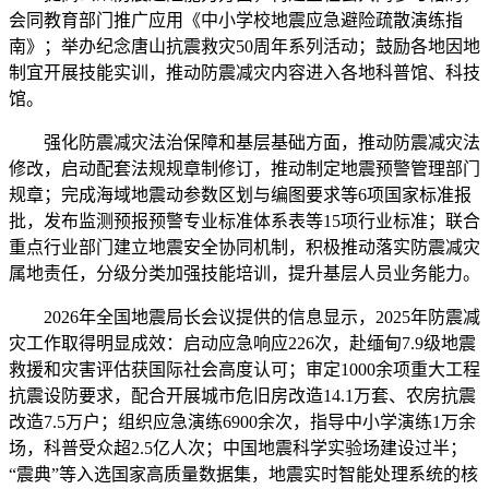
会同教育部门推广应用《中小学校地震应急避险疏散演练指
南》；举办纪念唐山抗震救灾50周年系列活动；鼓励各地因地
制宜开展技能实训，推动防震减灾内容进入各地科普馆、科技
馆。
强化防震减灾法治保障和基层基础方面，推动防震减灾法
修改，启动配套法规规章制修订，推动制定地震预警管理部门
规章；完成海域地震动参数区划与编图要求等6项国家标准报
批，发布监测预报预警专业标准体系表等15项行业标准；联合
重点行业部门建立地震安全协同机制，积极推动落实防震减灾
属地责任，分级分类加强技能培训，提升基层人员业务能力。
2026年全国地震局长会议提供的信息显示，2025年防震减
灾工作取得明显成效：启动应急响应226次，赴缅甸7.9级地震
救援和灾害评估获国际社会高度认可；审定1000余项重大工程
抗震设防要求，配合开展城市危旧房改造14.1万套、农房抗震
改造7.5万户；组织应急演练6900余次，指导中小学演练1万余
场，科普受众超2.5亿人次；中国地震科学实验场建设过半；
“震典”等入选国家高质量数据集，地震实时智能处理系统的核