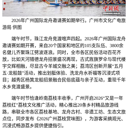
2026年广州国际龙舟邀请赛如期举行。广州市文化广电旅
游局 供图
端午时节，珠江龙舟竞渡喧声四起。2026年广州国际龙舟
邀请赛如期开赛，来自20个国家和地区的105支队伍、3800余
名健儿齐聚珠江劈波逐浪。同时，全市各区民俗活动百花齐
放，比如天河猎德龙舟招景盛况再现，古式旌旗罗伞与现代楼
宇交辉相融，尽显古今羊城交融之美；荔湾区创新开展“五月
五·龙船鼓”活动，推出划艇体验、洗龙舟水祈福等沉浸式项
目；越秀区杨箕龙船招景融合民俗底蕴与亲子互动，重现千年
水乡竞渡盛景。
端午时节恰逢岭南荔枝丰收季，广州开启2026“又是一年
荔枝红”荔枝文化推广活动，精心推出20条乡村精品旅游线
路，串联全市各区荔枝基地、龙舟古村、非遗工坊、生态文旅
点位，同步发布《2026广州荔枝赏味图》，为游客采摘观光、
沉浸式畅游荔乡提供便捷指引。