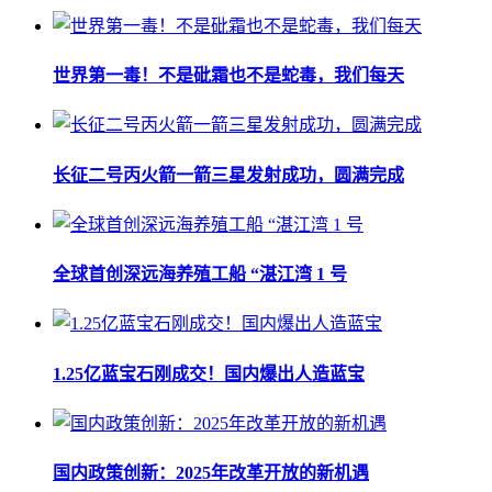
世界第一毒！不是砒霜也不是蛇毒，我们每天
长征二号丙火箭一箭三星发射成功，圆满完成
全球首创深远海养殖工船 “湛江湾 1 号
1.25亿蓝宝石刚成交！国内爆出人造蓝宝
国内政策创新：2025年改革开放的新机遇