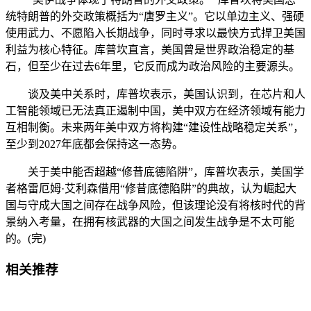
统特朗普的外交政策概括为“唐罗主义”。它以单边主义、强硬
使用武力、不愿陷入长期战争，同时寻求以最快方式捍卫美国
利益为核心特征。库普坎直言，美国曾是世界政治稳定的基
石，但至少在过去6年里，它反而成为政治风险的主要源头。
谈及美中关系时，库普坎表示，美国认识到，在芯片和人
工智能领域已无法真正遏制中国，美中双方在经济领域有能力
互相制衡。未来两年美中双方将构建“建设性战略稳定关系”，
至少到2027年底都会保持这一态势。
关于美中能否超越“修昔底德陷阱”，库普坎表示，美国学
者格雷厄姆·艾利森借用“修昔底德陷阱”的典故，认为崛起大
国与守成大国之间存在战争风险，但该理论没有将核时代的背
景纳入考量，在拥有核武器的大国之间发生战争是不太可能
的。(完)
相关推荐