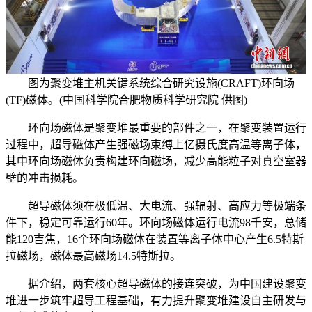
图为聚变堆主机关键系统综合研究设施(CRAFT)环向场
(TF)磁体。(中国科学院合肥物质科学研究院 供图)
环向场磁体是聚变堆最重要的部件之一，在聚变装置运行
过程中，超导磁体产生强磁场束缚上亿摄氏度高温等离子体，
其中环向场磁体负责构建环向磁场，减少高能粒子对真空室器
壁的冲击损耗。
超导磁体须在极低温、大电流、强辐射、高应力等极端条
件下，稳定可靠运行60年。环向场磁体运行电流98千安，总储
能120吉焦，16个环向场磁体在装置等离子体中心产生6.5特斯
拉磁场，磁体最高磁场14.5特斯拉。
据介绍，两套核心超导磁体的接连突破，为中国建设聚变
堆进一步筑牢超导工程基础，有力提升聚变堆建设自主研发与