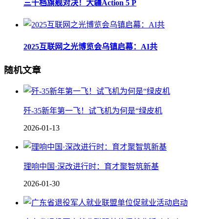
三千档旗舰对决！大疆Action 5 P
2025互联网之光博览会乌镇启幕：AI共
随机文章
歼-35新年第一飞！试飞机为何是“绿皮机
2026-01-13
理响中国·深改进行时：育才聚智筑新基
2026-01-30