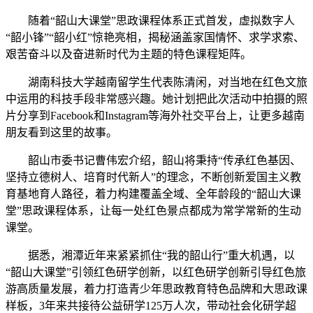
随着“韶山大课堂”思政课程体系正式首发，虚拟数字人
“韶小锋”“韶小红”惊艳亮相，揭秘涵盖家国情怀、求学求索、
艰苦奋斗以及奋进新时代为主题的特色课程矩阵。
湖南科技大学越南留学生代表陈清闲，对当地在红色文旅
中运用的科技手段非常感兴趣。她计划把此次活动中拍摄的照
片分享到Facebook和Instagram等海外社交平台上，让更多越南
朋友看到这里的故事。
韶山市委书记曹伟宏介绍，韶山将秉持“传承红色基因、
坚持立德树人、培育时代新人”的理念，不断创新爱国主义教
育基地育人路径，着力构建覆盖全域、全年龄段的“韶山大课
堂”思政课程体系，让每一处红色景点都成为常学常新的生动
课堂。
据悉，湘潭近年来紧紧抓住“我的韶山行”重大机遇，以
“韶山大课堂”引领红色研学创新，以红色研学创新引导红色旅
游高质量发展，着力打造青少年思政教育特色品牌和大思政课
样板，3年来共接待公益研学125万人次，带动社会化研学超