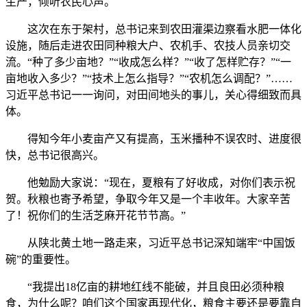
生产，倾听农民心声。
这次在东于架村，总书记来到农田灌渠边察看水肥一体化
设施，随后走进农田同种粮大户、农机手、农技人员亲切交
流。“种了多少亩地？”“收成怎么样？”“收了怎样贮存？”“一
亩地收入多少？”“技术上怎么指导？”“农机怎么调配？”……
习近平总书记一一询问，对田间地头的事儿，关心得细致而具
体。
得知今年小麦亩产又有提高，玉米播种不误农时、进度很
快，总书记很高兴。
他勉励大家说：“现在，夏粮有了好收成，对你们表示祝
贺。秋粮也寄予希望，争取今年又是一个丰收年。大家辛苦
了！祝你们的生活芝麻开花节节高。”
从陕北黄土地一路走来，习近平总书记深知端牢“中国饭
碗”的重要性。
“我提出18亿亩的耕地红线不能破，并且良田必须种粮
食，为什么呢？咱们这个国家再现代化，粮食主要还是要靠自