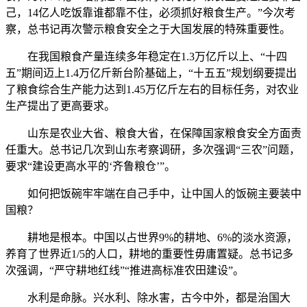
己，14亿人吃饭靠谁都靠不住，必须抓好粮食生产。”今次考
察，总书记再次警示粮食安全之于大国发展的特殊重要性。
在我国粮食产量连续多年稳定在1.3万亿斤以上、“十四
五”期间迈上1.4万亿斤新台阶基础上，“十五五”规划纲要提出
了粮食综合生产能力达到1.45万亿斤左右的目标任务，对农业
生产提出了更高要求。
山东是农业大省、粮食大省，在保障国家粮食安全方面责
任重大。总书记几次到山东考察调研，多次强调“三农”问题，
要求“建设更高水平的‘齐鲁粮仓’”。
如何把饭碗牢牢端在自己手中，让中国人的饭碗主要装中
国粮？
耕地是根本。中国以占世界9%的耕地、6%的淡水资源，
养育了世界近1/5的人口，耕地的重要性毋庸置疑。总书记多
次强调，“严守耕地红线”“推进高标准农田建设”。
水利是命脉。兴水利、除水害，古今中外，都是治国大