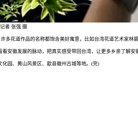
记者 张强 摄
，许多花道作品的名称都饱含美好寓意，比如台湾花道艺术家林碧
看安徽发展的脉动，把真实感受带回台湾，让更多乡亲了解安
园、黄山风景区、歙县徽州古城等地。(完)