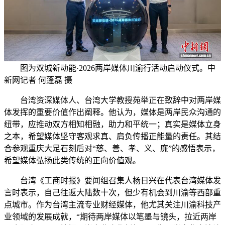
图为双城新动能·2026两岸媒体川渝行活动启动仪式。中
新网记者 何蓬磊 摄
台湾资深媒体人、台湾大学教授苑举正在致辞中对两岸媒
体发挥的重要价值作出阐释。他认为，媒体是两岸民众沟通的
纽带，应推动双方相知相融，助力和平统一；真实是媒体立身
之本，希望媒体坚守客观求真、肩负传播正能量的责任。其结
合参观重庆大足石刻后对“慈、善、孝、义、廉”的感悟表示，
希望媒体弘扬此类传统的正向价值观。
台湾《工商时报》要闻组召集人杨日兴在代表台湾媒体发
言时表示，自己往返大陆数十次，但少有机会到川渝等西部重
点城市。作为台湾主流专业财经媒体，他尤其关注川渝科技产
业领域的发展成就，“期待两岸媒体以笔墨与镜头，拉近两岸