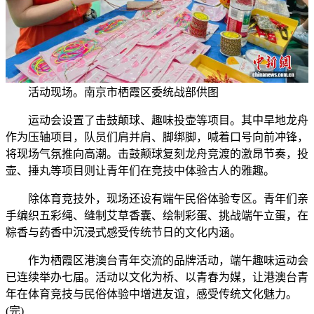
活动现场。南京市栖霞区委统战部供图
运动会设置了击鼓颠球、趣味投壶等项目。其中旱地龙舟
作为压轴项目，队员们肩并肩、脚绑脚，喊着口号向前冲锋，
将现场气氛推向高潮。击鼓颠球复刻龙舟竞渡的激昂节奏，投
壶、捶丸等项目则让青年们在竞技中体验古人的雅趣。
除体育竞技外，现场还设有端午民俗体验专区。青年们亲
手编织五彩绳、缝制艾草香囊、绘制彩蛋、挑战端午立蛋，在
粽香与药香中沉浸式感受传统节日的文化内涵。
作为栖霞区港澳台青年交流的品牌活动，端午趣味运动会
已连续举办七届。活动以文化为桥、以青春为媒，让港澳台青
年在体育竞技与民俗体验中增进友谊，感受传统文化魅力。
(完)