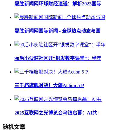
晟胜新闻网环球财经速递：解析2023国际
晟胜新闻网国际新闻 - 全球热点动态与国
90后小伙驻社区开“银发数字课堂”：半年
三千档旗舰对决！大疆Action 5 P
2025互联网之光博览会乌镇启幕：AI共
随机文章