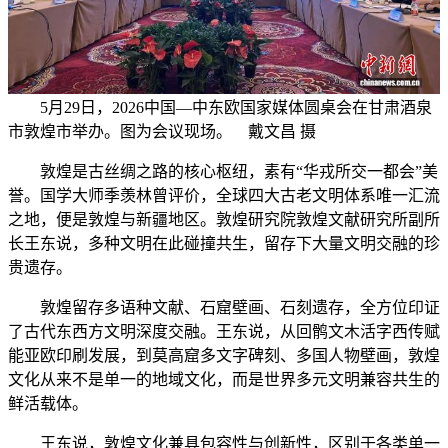
5月29日，2026中国—中东欧国家媒体圆桌会在甘肃酒泉
市敦煌市举办。图为会议现场。 戴文昌 摄
敦煌是古丝绸之路的核心枢纽，素有“华戎所交一都会”美
誉。国学大师季羡林曾评价，全球四大古老文明体系唯一汇流
之地，便是敦煌与新疆地区。敦煌研究院敦煌文献研究所副所
长王东说，多种文明在此碰撞共生，留存下大量文明交融的珍
贵遗存。
敦煌留存多语种文献、石窟壁画、石刻遗存，全方位印证
了古代东西方文明深度交融。王东说，从回鹘文木活字西传赋
能亚欧印刷发展，到莫高窟多文字碑刻、多国人物壁画，敦煌
文化从来不是单一的地域文化，而是世界多元文明兼容共生的
鲜活载体。
王东说，敦煌文化兼具包容性与创新性，区别于各类单一