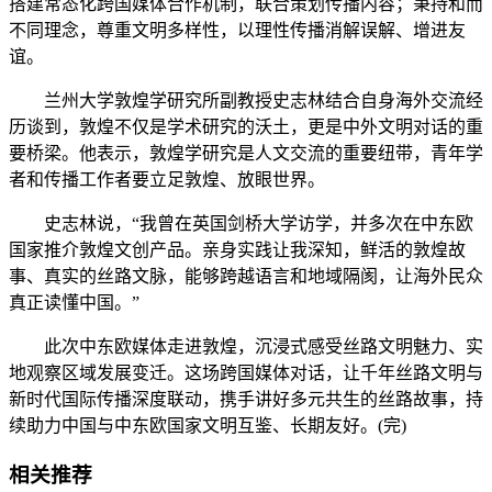
搭建常态化跨国媒体合作机制，联合策划传播内容；秉持和而
不同理念，尊重文明多样性，以理性传播消解误解、增进友
谊。
兰州大学敦煌学研究所副教授史志林结合自身海外交流经
历谈到，敦煌不仅是学术研究的沃土，更是中外文明对话的重
要桥梁。他表示，敦煌学研究是人文交流的重要纽带，青年学
者和传播工作者要立足敦煌、放眼世界。
史志林说，“我曾在英国剑桥大学访学，并多次在中东欧
国家推介敦煌文创产品。亲身实践让我深知，鲜活的敦煌故
事、真实的丝路文脉，能够跨越语言和地域隔阂，让海外民众
真正读懂中国。”
此次中东欧媒体走进敦煌，沉浸式感受丝路文明魅力、实
地观察区域发展变迁。这场跨国媒体对话，让千年丝路文明与
新时代国际传播深度联动，携手讲好多元共生的丝路故事，持
续助力中国与中东欧国家文明互鉴、长期友好。(完)
相关推荐