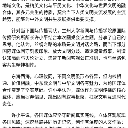
地域文化，是精英文化与平民文化、中华文化与世界文明的融
合体，其多元共生的特质，契合当下人类文明交流发展的主流
趋势，能够为中外文明共生发展提供重要支撑。
针对当下国际传播现状，兰州大学新闻与传播学院原国际
传播研究所所长许小平结合本次圆桌会议主题，分享了自己的
思考。他认为，丝绸之路的本质是文明对话之路，而当下部分
国际媒体固守刻板印象、放大文明分歧、追逐流量叙事，制造
认知隔阂与舆论对立，违背了新闻客观公正准则，也与丝路包
容共生精神相悖。
东海西海，心理攸同，不同文明虽形态各异，但内核相
通、价值相融。中东欧文明与中华文明各有魅力，为跨国媒体
合作奠定了坚实基础。许小平认为，媒体作为文明传播的核心
载体，应当摒弃偏见、跳出固有叙事框架，扛起文明互通时代
责任。
许小平说，各国媒体应坚守新闻真实底线，立体客观展现
各国风貌；深挖丝路共同历史记忆，创作有温度的人文作品；