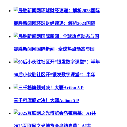
晟胜新闻网环球财经速递：解析2023国际
晟胜新闻网国际新闻 - 全球热点动态与国
90后小伙驻社区开“银发数字课堂”：半年
三千档旗舰对决！大疆Action 5 P
2025互联网之光博览会乌镇启幕：AI共