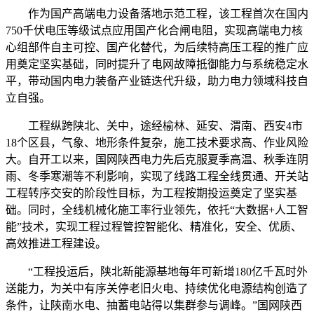
作为国产高端电力设备落地示范工程，该工程首次在国内
750千伏电压等级试点应用国产化合闸电阻，实现高端电力核
心组部件自主可控、国产化替代，为后续特高压工程的推广应
用奠定坚实基础，同时提升了电网故障抵御能力与系统稳定水
平，带动国内电力装备产业链迭代升级，助力电力领域科技自
立自强。
工程纵跨陕北、关中，途经榆林、延安、渭南、西安4市
18个区县，气象、地形条件复杂，施工技术要求高、作业风险
大。自开工以来，国网陕西电力先后克服夏季高温、秋季连阴
雨、冬季寒潮等不利影响，实现了线路工程全线贯通、开关站
工程转序交安的阶段性目标，为工程按期投运奠定了坚实基
础。同时，全线机械化施工率行业领先，依托“大数据+人工智
能”技术，实现工程过程管控智能化、精准化，安全、优质、
高效推进工程建设。
“工程投运后，陕北新能源基地每年可新增180亿千瓦时外
送能力，为关中有序关停老旧火电、持续优化电源结构创造了
条件，让陕南水电、抽蓄电站得以集群参与调峰。”国网陕西