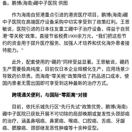
备。鹏博(海南)硼中子医院 供图
作为海南自贸港重点引进的港资医疗项目，鹏博(海南)硼
中子医院在高端医疗设备采购中切实享受到了政策红利。王恩
敏说，医院引进的日本住友重工硼中子治疗设备，得益于自贸
港“零关税”政策，直接节省税费1900余万元，“我们把这些节
约的资金用于提升医疗服务、加强人才培养和优化海外患者接
待能力。”
此外，配套使用的“硼药”同样受益显著。王恩敏说，硼药
生产需要极高纯度，目前仅日本企业规模化生产，应用场景少
导致药价昂贵。而海南“零关税”政策降低了药品进口成本，使
国内患者无需出国即可享受到这种最新的治疗方式。
跨境通关便利，与国际“零距离”对接
目前，依托乐城先行区“先行先试”政策优势，鹏博(海南)
硼中子医院已获批开展不可切除的局部晚期或复发性头颈部癌
的治疗，涵盖鼻咽癌、鼻窦癌、喉癌、口腔癌、舌癌、牙龈
癌、腮腺癌、颈部继发恶性肿瘤等十余种亚型。