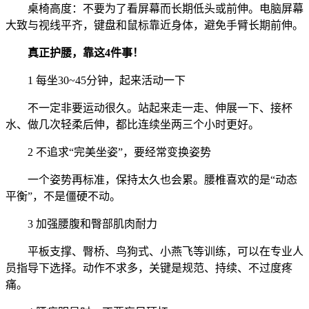
桌椅高度：不要为了看屏幕而长期低头或前伸。电脑屏幕
大致与视线平齐，键盘和鼠标靠近身体，避免手臂长期前伸。
真正护腰，靠这4件事！
1 每坐30~45分钟，起来活动一下
不一定非要运动很久。站起来走一走、伸展一下、接杯
水、做几次轻柔后伸，都比连续坐两三个小时更好。
2 不追求“完美坐姿”，要经常变换姿势
一个姿势再标准，保持太久也会累。腰椎喜欢的是“动态
平衡”，不是僵硬不动。
3 加强腰腹和臀部肌肉耐力
平板支撑、臀桥、鸟狗式、小燕飞等训练，可以在专业人
员指导下选择。动作不求多，关键是规范、持续、不过度疼
痛。