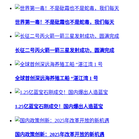
世界第一毒！不是砒霜也不是蛇毒，我们每天
长征二号丙火箭一箭三星发射成功，圆满完成
全球首创深远海养殖工船 “湛江湾 1 号
1.25亿蓝宝石刚成交！国内爆出人造蓝宝
国内政策创新：2025年改革开放的新机遇