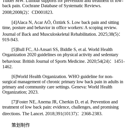
Tulder MW. Lumbar supports for prevention and treatment of low-
back pain. Cochrane Database of Systematic Reviews.
2008;2008(2)：CD001823.
[4]Alaca N, Acar AÖ, Öztürk S. Low back pain and sitting
time, posture and behavior in office workers: A scoping review.
Journal of Back and Musculoskeletal Rehabilitation. 2025;38(5)：
919-943.
[5]Bull FC, Al-Ansari SS, Biddle S, et al. World Health
Organization 2020 guidelines on physical activity and sedentary
behaviour. British Journal of Sports Medicine. 2020;54(24)：1451-
1462.
[6]World Health Organization. WHO guideline for non-
surgical management of chronic primary low back pain in adults in
primary and community care settings. Geneva: World Health
Organization; 2023.
[7]Foster NE, Anema JR, Cherkin D, et al. Prevention and
treatment of low back pain: evidence, challenges, and promising
directions. The Lancet. 2018;391(10137)：2368-2383.
策划制作