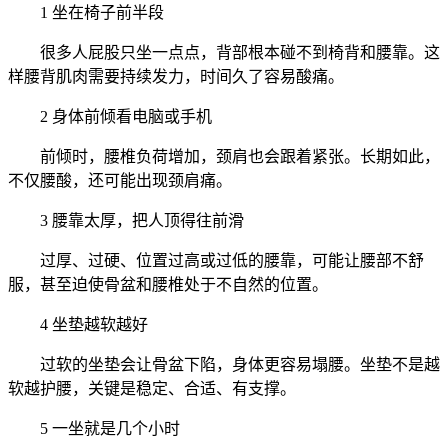
1 坐在椅子前半段
很多人屁股只坐一点点，背部根本碰不到椅背和腰靠。这
样腰背肌肉需要持续发力，时间久了容易酸痛。
2 身体前倾看电脑或手机
前倾时，腰椎负荷增加，颈肩也会跟着紧张。长期如此，
不仅腰酸，还可能出现颈肩痛。
3 腰靠太厚，把人顶得往前滑
过厚、过硬、位置过高或过低的腰靠，可能让腰部不舒
服，甚至迫使骨盆和腰椎处于不自然的位置。
4 坐垫越软越好
过软的坐垫会让骨盆下陷，身体更容易塌腰。坐垫不是越
软越护腰，关键是稳定、合适、有支撑。
5 一坐就是几个小时