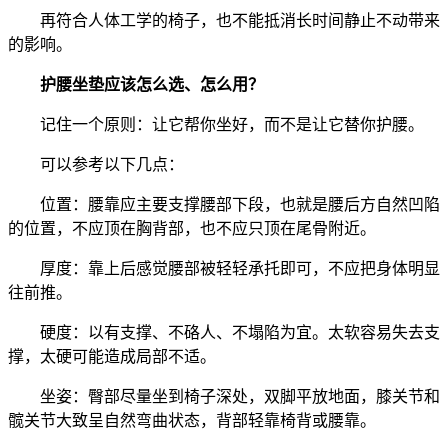
再符合人体工学的椅子，也不能抵消长时间静止不动带来
的影响。
护腰坐垫应该怎么选、怎么用？
记住一个原则：让它帮你坐好，而不是让它替你护腰。
可以参考以下几点：
位置：腰靠应主要支撑腰部下段，也就是腰后方自然凹陷
的位置，不应顶在胸背部，也不应只顶在尾骨附近。
厚度：靠上后感觉腰部被轻轻承托即可，不应把身体明显
往前推。
硬度：以有支撑、不硌人、不塌陷为宜。太软容易失去支
撑，太硬可能造成局部不适。
坐姿：臀部尽量坐到椅子深处，双脚平放地面，膝关节和
髋关节大致呈自然弯曲状态，背部轻靠椅背或腰靠。