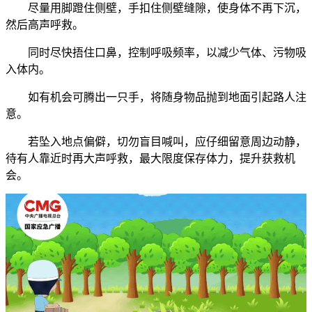
尽量用脚蹬住侧壁，手扣住侧壁缝隙，使身体不再下沉，
然后高声呼救。
同时尽快捂住口鼻，控制呼吸频率，以减少气体、污物吸
入体内。
如有机会可腾出一只手，将随身物品抛到地面引起路人注
意。
若坠入地点偏僻，切勿盲目喊叫，应仔细留意周边动静，
待有人靠近时再大声呼救，最大限度保存体力，提升获救机
会。