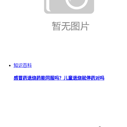
知识百科
感冒药退烧药能同服吗？儿童退烧就停药对吗