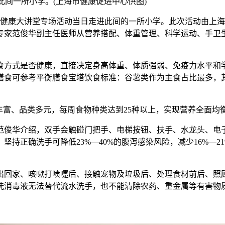
进此间一所小学。(上海市健康促进中心供图)
上海健康大讲堂专场活动当日走进此间的一所小学。此次活动由上
专家范俊华副主任医师从营养搭配、体重管理、科学运动、手卫
方式是否健康，直接决定身高体重、体质强弱、免疫力水平和学
膳食可参考平衡膳食宝塔饮食标准：谷薯类作为主食占比最多，
富、品类多元，每周食物种类达到25种以上，实现营养全面均
俊华介绍，双手会触碰门把手、电梯按钮、扶手、水龙头、电子
持正确洗手可降低23%—40%的腹泻感染风险，减少16%—
回家、咳嗽打喷嚏后、接触宠物及垃圾后、处理食材前后、照顾
消毒液无法替代流水洗手，也不能清除农药、重金属等有害物质