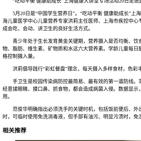
“吃动平衡 健康助成长”上海健康大讲堂专场活动20日走
5月20日是“中国学生营养日”。“吃动平衡 健康助成长”
海儿童医学中心儿童营养专家洪莉主任医师、上海市疾控中心
成会吃、会动、讲卫生的良好生活方式。
青少年处于生长发育黄金关键期，营养摄入是否均衡、饮食
物、脂肪、维生素、矿物质和水这六大营养素。学龄儿童每日
格控制摄入量。
洪莉倡导践行“彩虹餐盘”理念，每天摄入多样食材，色彩丰
手卫生是校园传染病防控最简易、最有效的第一道防线。范
经意揉眼睛、摸口鼻、抓食物，都会造成病菌入侵。数据显示，坚
用。
范俊华明确指出必须洗手的关键时机，包括饭前便后、外出
时，可临时使用免洗消毒液，但手部有油污、明显污渍时，免洗
相关推荐