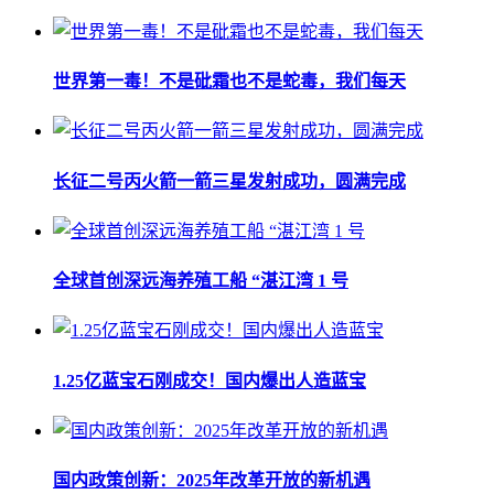
世界第一毒！不是砒霜也不是蛇毒，我们每天
长征二号丙火箭一箭三星发射成功，圆满完成
全球首创深远海养殖工船 “湛江湾 1 号
1.25亿蓝宝石刚成交！国内爆出人造蓝宝
国内政策创新：2025年改革开放的新机遇