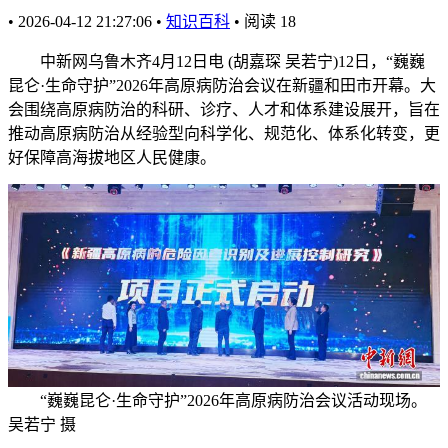
•
2026-04-12 21:27:06
•
知识百科
•
阅读
18
中新网乌鲁木齐4月12日电 (胡嘉琛 吴若宁)12日，“巍巍
昆仑·生命守护”2026年高原病防治会议在新疆和田市开幕。大
会围绕高原病防治的科研、诊疗、人才和体系建设展开，旨在
推动高原病防治从经验型向科学化、规范化、体系化转变，更
好保障高海拔地区人民健康。
“巍巍昆仑·生命守护”2026年高原病防治会议活动现场。
吴若宁 摄