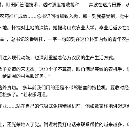
村，盯田间管理技术，适时调度抢收抢种……奔波在这片田野，
药推广成效……总书记问得细致入微，那一刻我感受到，党中央
地。怀揣对土地的深情，她报考山东农业大学，毕业后返乡在农
”，总书记这番嘱托，一字一句印刻在这位朴实内敛的青年农技
注入现代动能，也深刻重塑着亿万农民的生产生活方式。
交道的宋志杰。这位个子不算高、眼角满是笑纹的农机手，谈
，给周围的村民服好务。”
外真切。“多年前我们用的还是不带驾驶室的拖拉机，夏收时经
轻松多了。”老宋乐呵道。
业……站在自己的气吸式免耕精播机前，他如数家珍地讲起这台
还光荣地入了党。附近村民打电话来联系帮忙的越来越多，单