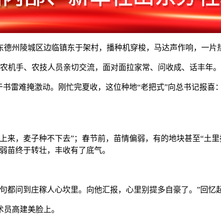
德州陵城区边临镇东于架村，播种机穿梭，马达声作响，一片
农机手、农技人员亲切交流，面对面拉家常、问收成、话丰年。
雷难掩激动。刚忙完夏收，这位种地“老把式”向总书记报喜：
。
来，麦子种不下去”；春节前，苗情偏弱，有的地块甚至“土里捂
，弱苗终于转壮，丰收有了底气。
都问到庄稼人心坎里。向他汇报，心里别提多自豪了。”回忆
术员高建美脸上。