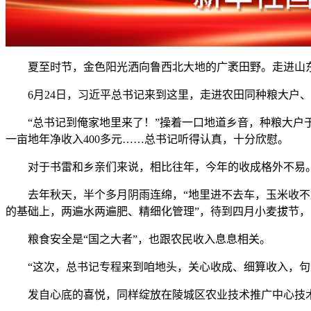
夏至时节，金色阳光洒向鲁西北大地的广袤田野。走进山东
6月24日，习近平总书记来到这里，走进农田同种粮大户、
“总书记到俺家地里来了！”操着一口地道乡音，种粮大户于书
一亩地年净收入400多元……总书记听得认真，十分欣慰。
对于书雷和乡亲们来说，相比往年，今年的收成格外不易
去年秋天，半个多月阴雨连绵，“地里进不去车，玉米收不上
的基础上，两遍水两遍肥、精细化管理”，待到四月小麦拔节
粮食安全是“国之大者”，也跟农民收入息息相关。
“这次，总书记专程来到咱地头，关心收成、细算收入，句句
发自心底的喜悦，同样绽放在陵城区农业技术推广中心技