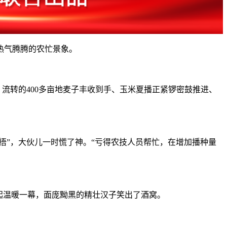
热气腾腾的农忙景象。
流转的400多亩地麦子丰收到手、玉米夏播正紧锣密鼓推进、
”，大伙儿一时慌了神。“亏得农技人员帮忙，在增加播种量
起温暖一幕，面庞黝黑的精壮汉子笑出了酒窝。