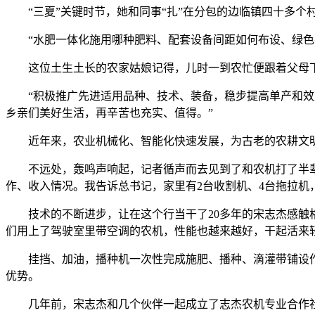
“三夏”关键时节，她和同事“扎”在分包的边临镇四十多个
“水肥一体化施用哪种肥料、配套设备间距如何布设、绿色农
这位土生土长的农家姑娘记得，儿时一到农忙便跟着父母下
“积极推广先进适用品种、技术、装备，稳步提高单产和效益
乡亲们美好生活，再辛苦也充实、值得。”
近年来，农业机械化、智能化快速发展，为古老的农耕文明
不远处，轰鸣声响起，记者循声而去见到了和农机打了半辈子
作、收入情况。我告诉总书记，家里有2台收割机、4台拖拉机
技术的不断进步，让在这个行当干了20多年的宋志杰感触格
们用上了驾驶室里带空调的农机，性能也越来越好，干起活来
挂挡、加油，播种机一次性完成施肥、播种、滴灌带铺设作
优势。
几年前，宋志杰和几个伙伴一起成立了志杰农机专业合作社，