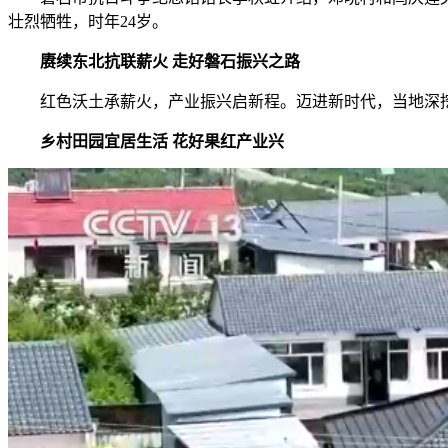
壮烈牺牲，时年24岁。
赓续东北抗联薪火 走好磐石振兴之路
红色沃土承薪火，产业振兴启新程。迈进新时代，当地深挖
乡村田园宜居生活 花好果红产业兴