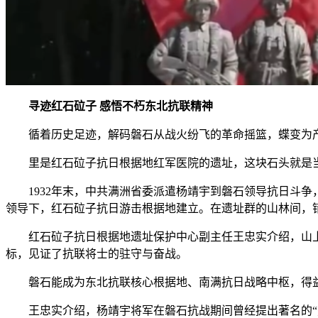
寻迹红石砬子 感悟不朽东北抗联精神
循着历史足迹，解码磐石从战火纷飞的革命摇篮，蝶变为产
里是红石砬子抗日根据地红军医院的遗址，这块石头就是当
1932年末，中共满洲省委派遣杨靖宇到磐石领导抗日斗争
领导下，红石砬子抗日游击根据地建立。在遗址群的山林间，
红石砬子抗日根据地遗址保护中心副主任王忠实介绍，山上
标，见证了抗联将士的驻守与奋战。
磐石能成为东北抗联核心根据地、南满抗日战略中枢，得益
王忠实介绍，杨靖宇将军在磐石抗战期间曾经提出著名的“灯