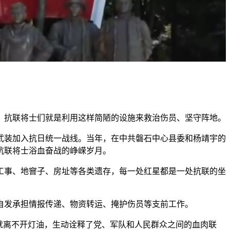
抗联将士们就是利用这样简陋的设施来救治伤员、坚守阵地。
武装加入抗日统一战线。当年，在中共磐石中心县委和杨靖宇的
抗联将士浴血奋战的峥嵘岁月。
事、地窨子、房址等各类遗存，每一处红星都是一处抗联的坐
发承担情报传递、物资转运、掩护伤员等支前工作。
就离不开灯油，生动诠释了党、军队和人民群众之间的血肉联