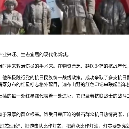
业兴旺、生态宜居的现代化新城。
时用来救治伤员的手术床。在物资匮乏、缺医少药的抗战年代，
，他积极践行党的抗日民族统一战线政策，成功争取了多支抗日
错落分布的红星标志格外醒目，遍布山野的红色印记串联起当年
插的每一处红星都代表着一处遗址，它记录着抗联战士的战斗工
于深厚的群众根基。饱受日寇压迫的磐石群众抗日热情高涨，自
芯理论”，把游击队比作灯芯，把群众比作灯油，灯芯要想亮