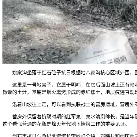
姚家沟坐落于红石砬子抗日根据地八家沟核心区域外围，整
这里是一号地窨子，它属于明哨，在它后面山坡上还有暗哨
做饭的土灶，基底是烟火熏烤形成的赤红焦土，地层痕迹直观
沿着山坡往上走，可以看到抗联战士的营房遗址，营房外有
营房外保留着抗联时期的红军泉，泉水清冽绵长，是当年队
这个看似普通的花瓶是烽火年代地下情报工作的重要见证。
磐石市抗日斗争纪念馆馆长李秋虹介绍，邓晓村和闫庆莲夫妇