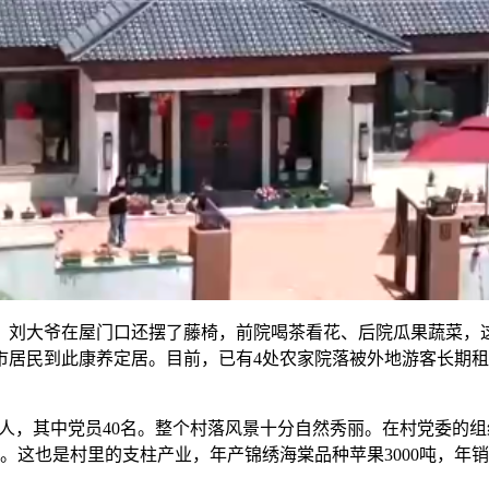
大爷在屋门口还摆了藤椅，前院喝茶看花、后院瓜果蔬菜，这
居民到此康养定居。目前，已有4处农家院落被外地游客长期租
人，其中党员40名。整个村落风景十分自然秀丽。在村党委的
这也是村里的支柱产业，年产锦绣海棠品种苹果3000吨，年销售