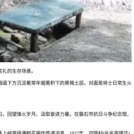
驻扎的生存场景。
道下方沉淀着常年烟熏积下的黑褐土层。对面是将士日常生火
，回望烽火岁月、汲取奋进力量。在磐石市抗日斗争纪念馆，
常插满鲜花用作传递消息，1937年，邓晓村(化名周建华)