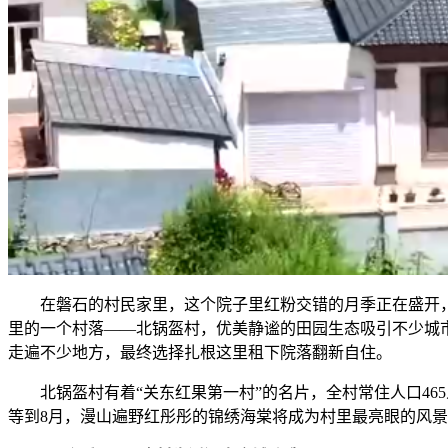
在磐石的村民家里，这个院子里红粉交错的月季正在盛开，刘
里的一个村落——北锅盔村，优美静谧的田园生态吸引不少城市
走遍不少地方，最终选择扎根这里租下院落翻新自住。
北锅盔村有着“关东红果第一村”的名片，全村常住人口465
等到8月，漫山遍野红彤彤的锦绣海棠将成为村里最亮眼的风景。