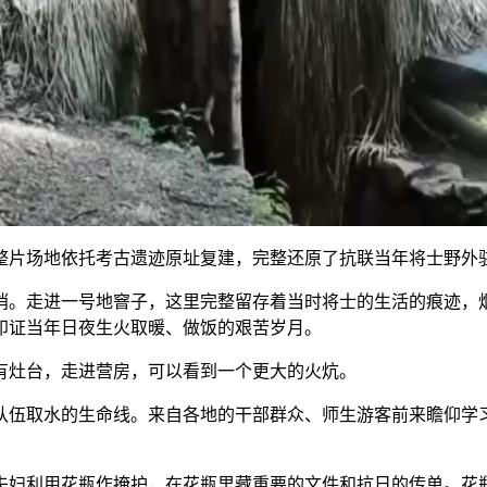
片场地依托考古遗迹原址复建，完整还原了抗联当年将士野外
。走进一号地窨子，这里完整留存着当时将士的生活的痕迹，烟
印证当年日夜生火取暖、做饭的艰苦岁月。
灶台，走进营房，可以看到一个更大的火炕。
伍取水的生命线。来自各地的干部群众、师生游客前来瞻仰学习
利用花瓶作掩护，在花瓶里藏重要的文件和抗日的传单。花瓶上经