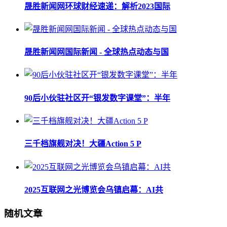
晟胜新闻网环球财经速递：解析2023国际
晟胜新闻网国际新闻 - 全球热点动态与国
90后小伙驻社区开“银发数字课堂”：半年
三千档旗舰对决！大疆Action 5 P
2025互联网之光博览会乌镇启幕：AI共
随机文章