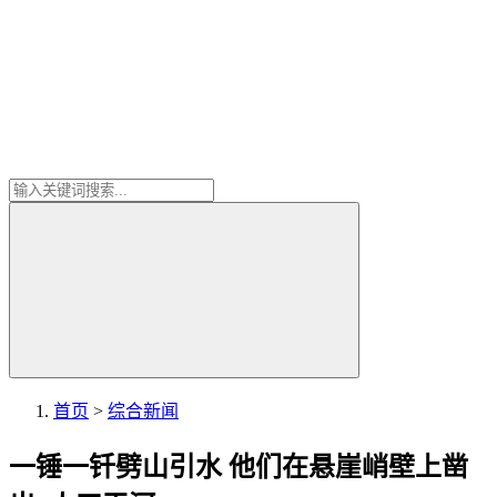
首页
>
综合新闻
一锤一钎劈山引水 他们在悬崖峭壁上凿