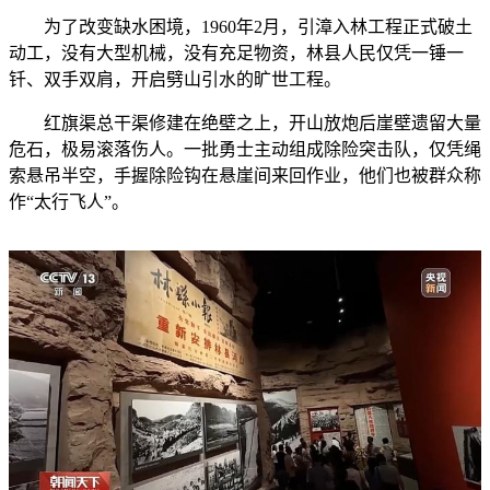
为了改变缺水困境，1960年2月，引漳入林工程正式破土
动工，没有大型机械，没有充足物资，林县人民仅凭一锤一
钎、双手双肩，开启劈山引水的旷世工程。
红旗渠总干渠修建在绝壁之上，开山放炮后崖壁遗留大量
危石，极易滚落伤人。一批勇士主动组成除险突击队，仅凭绳
索悬吊半空，手握除险钩在悬崖间来回作业，他们也被群众称
作“太行飞人”。