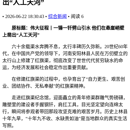
出“人工天河”
•
2026-06-22 18:30:43
•
综合新闻
•
阅读
6
原标题：伟大征程丨一锤一钎劈山引水 他们在悬崖峭壁
上凿出“人工天河”
六十余载渠水奔腾不息，太行丰碑历久弥新。20世纪60年
代，在中国共产党的领导下，河南安阳林县人民在万仞壁立的
太行山上修建了红旗渠，彻底改变了世世代代贫穷缺水的命
运，为经济发展和社会稳定作出重要贡献。
在修建红旗渠的过程中，也孕育出了“自力更生、艰苦创
业、团结协作、无私奉献”的红旗渠精神。
走进红旗渠纪念馆，迎面矗立的青年修渠群雕气势磅礴，
雕塑里的建设者手握钢钎，肩扛工具，目光坚定望向连绵太
行，瞬间将参观者带回那段攻坚克难的艰苦岁月。历史上林县
十年九旱，“十年九不收、水缺贵如油”是当地群众的真实生活
写照。