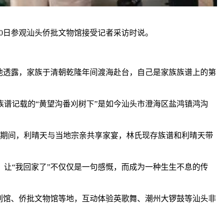
0日参观汕头侨批文物馆接受记者采访时说。
他透露，家族于清朝乾隆年间渡海赴台，自己是家族族谱上的第
谱记载的“黄望沟番刈树下”是如今汕头市澄海区盐鸿镇鸿沟
。期间，利晴天与当地宗亲共享家宴，林氏现存族谱和利晴天带
让“我回家了”不仅仅是一句感慨，而成为一种生生不息的传
列馆、侨批文物馆等地，互动体验英歌舞、潮州大锣鼓等汕头非