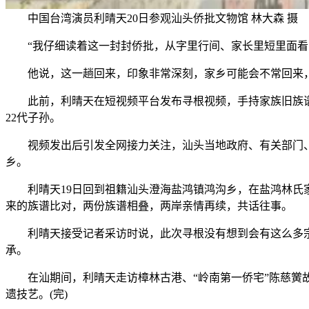
中国台湾演员利晴天20日参观汕头侨批文物馆 林大森 摄
“我仔细读着这一封封侨批，从字里行间、家长里短里面看到
他说，这一趟回来，印象非常深刻，家乡可能会不常回来，
此前，利晴天在短视频平台发布寻根视频，手持家族旧族谱求
22代子孙。
视频发出后引发全网接力关注，汕头当地政府、有关部门、镇
乡。
利晴天19日回到祖籍汕头澄海盐鸿镇鸿沟乡，在盐鸿林氏家
来的族谱比对，两份族谱相叠，两岸亲情再续，共话往事。
利晴天接受记者采访时说，此次寻根没有想到会有这么多宗亲
承。
在汕期间，利晴天走访樟林古港、“岭南第一侨宅”陈慈黉故
遗技艺。(完)