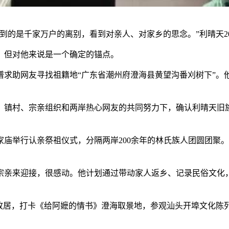
的是千家万户的离别，看到对亲人、对家乡的思念。”利晴天2
但对他来说是一个确定的锚点。
助网友寻找祖籍地“广东省潮州府澄海县黄望沟番刈树下”。
村、宗亲组织和两岸热心网友的共同努力下，确认利晴天旧族
庙举行认亲祭祖仪式，分隔两岸200余年的林氏族人团圆团聚
来迎接，很感动。他计划通过带动家人返乡、记录民俗文化，
居，打卡《给阿嬷的情书》澄海取景地，参观汕头开埠文化陈