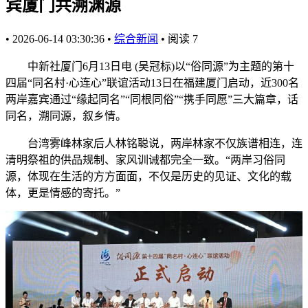
宾厦门共溯渊源
•
2026-06-14 03:30:36
•
综合新闻
•
阅读
7
中新社厦门6月13日电 (吴冠标)以“俗同源”为主题的第十
四届“同名村·心连心”联谊活动13日在福建厦门启动，近300名
两岸嘉宾通过“缘起同名”“同根同俗”“携手同愿”三大篇章，话
同名，溯同源，叙乡情。
台湾雾峰林家后人林铭聪说，两岸林家不仅族谱相连，连
清明祭祖的供品规制、家风训诫都完全一致。“两岸习俗同
源，体现在生活的方方面面，不仅是历史的见证、文化的载
体，更是情感的寄托。”