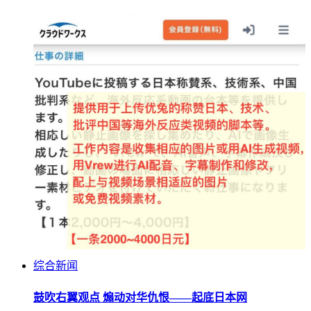
综合新闻
鼓吹右翼观点 煽动对华仇恨——起底日本网