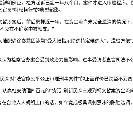
鲜明例证。检方起诉已超一年八个月，案件才进入审理程序。更
官员“特权横行”的典型缩影。
涉案后，前后羁押近一年，在资金流尚未完全厘清的情况下，一
不应在不确定中被预支。”
配偶徐春莺因涉嫌“受大陆指示助选特定候选人”，遭检方依“
民众认为检察官办案会受到政治力量影响。过半受访者直言司法不
对“法官能公平公正审理刑事案件”的正面评价已跌至不到四成，
高虹安助理四百元的“贪污”刷新民众三观到柯文哲案资金流
在台湾人人朗朗上口的话，如今竟成极具讽刺意味的陈腔滥调，不