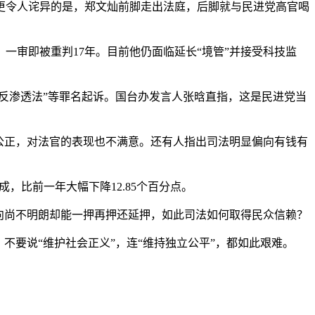
令人诧异的是，郑文灿前脚走出法庭，后脚就与民进党高官喝
审即被重判17年。目前他仍面临延长“境管”并接受科技监
反渗透法”等罪名起诉。国台办发言人张晗直指，这是民进党当
公正，对法官的表现也不满意。还有人指出司法明显偏向有钱有
比前一年大幅下降12.85个百分点。
向尚不明朗却能一押再押还延押，如此司法如何取得民众信赖？
要说“维护社会正义”，连“维持独立公平”，都如此艰难。