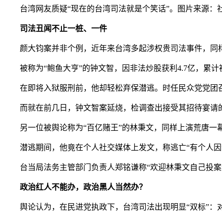
台湾网友质疑“现在的台湾司法就是个笑话”。图片来源：
司法丑闻不止一桩、一件
颜大钧案并非个例，近年来台湾多起涉权贵司法事件，同
被称为“鲍鱼大亨”的钟文智，因非法炒股获利4.7亿，累计被
在即将入狱服刑前，他却轻松弃保潜逃。时任民众党党团召集人
而就在前几日，钟文智案延烧，检调查出接受其招待宴请的
另一位被舆论称为“百亿赌王”的林秉文，同样上演荒唐一幕。
潜逃期间，他竟在个人社交媒体上发文，称逃亡“有个人因素
台当局法务主管部门负责人郑铭谦称“欢迎林秉文自己投案”
政治红人不能办，政治黑人当然办？
舆论认为，在民进党执政下，台湾司法出现明显“双标”：对