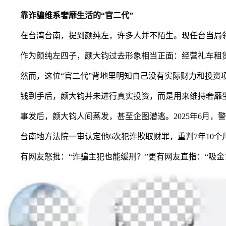
靠诈骗维系奢靡生活的“官二代”
在台湾台南，提到颜纯左，许多人并不陌生。现任台当局领
作为颜纯左四子，颜大钧过去形象相当正面：经营礼车租赁
然而，这位“官二代”背地里明知自己没有实际财力和投资项
钱到手后，颜大钧并未进行真实投资，而是用来维持奢靡生活
事发后，颜大钧人间蒸发，甚至企图潜逃。2025年6月，
台南地方法院一审认定他6次犯诈欺取财罪，重判7年10个
有网友怒批：“诈骗主犯也能缓刑？”更有网友直指：“吸金1.