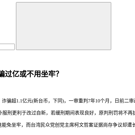
骗过亿或不用坐牢？
超1.1亿元(新台币，下同)，一审重判7年10个月，日前二审
服刑更利于改过自新，若缓刑期间表现良好，原判刑罚将不再
能免坐牢，而台湾民众党创党主席柯文哲案证据尚存争议却遭