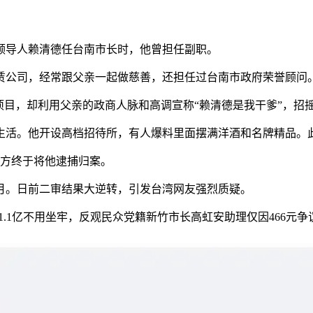
导人赖清德任台南市长时，他曾担任副职。
公司，经常跟父亲一起做慈善，还担任过台南市政府荣誉顾问
目，却利用父亲的政商人脉和高调宣称“赖清德是我干爹”，招
。他开设高档招待所，有人爆料里面摆满洋酒和名牌精品。此
警方终于将他逮捕归案。
月。日前二审结果大逆转，引发台湾网友强烈质疑。
1亿不用坐牢，反观民众党籍新竹市长高虹安助理仅因466元争