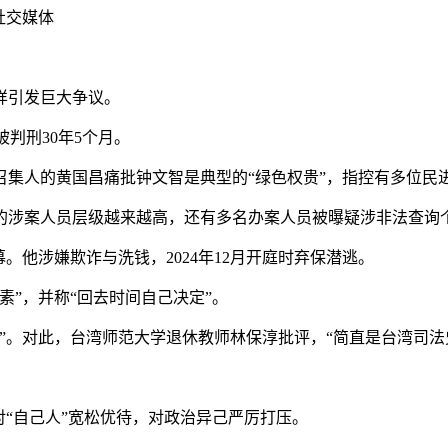
社交媒体
样引发巨大争议。
判刑30年5个月。
的黄国昌痛批钟文智是典型的“绿色权贵”，指控有多位民进党
涉案人员层级越来越高，还有多名办案人员被曝疑涉非法查询
他涉嫌欺诈与洗钱，2024年12月开庭时弃保潜逃。
”，并称“回去时间自己决定”。
。对此，台湾师范大学退休教师林保淳批评，“简直是台湾司法
“自己人”宽松优待，对政治异己严厉打压。