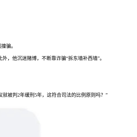
。
摇撞骗。
外，他沉迷赌博，不断靠诈骗“拆东墙补西墙”。
议就被判2年缓刑5年，这符合司法的比例原则吗？”