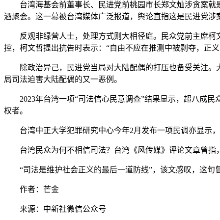
台湾海基会前董事长、民进党前桃园市长郑文灿涉贪案就是
酒聚会。这一幕被台湾媒体广泛报道，舆论直指这是民进党涉案
反观非绿营人士，处理方式则大相径庭。民众党前主席柯文哲
控，柯文哲提出抗告时表示：“自由不应在推测中被剥夺，正义
除政治异己，民进党当局对大陆配偶的打压也备受关注。大陆
局司法迫害大陆配偶的又一恶例。
2023年台湾一项“司法信心民意调查”结果显示，超八成
权者。
台湾中正大学犯罪研究中心今年2月发布一项民调亦显示，民众
台湾民众为何不相信司法？台湾《风传媒》评论文章曾指，从
“司法是维护社会正义的最后一道防线”，该文感叹，这句曾
作者：芒金
来源：中新社微信公众号