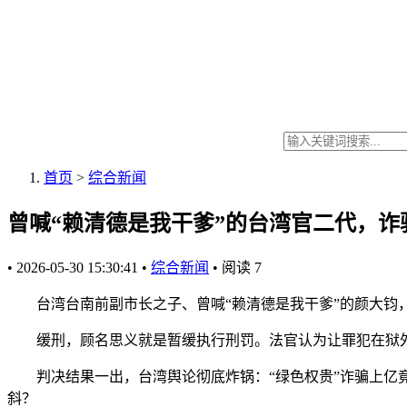
首页
>
综合新闻
曾喊“赖清德是我干爹”的台湾官二代，诈
•
2026-05-30 15:30:41
•
综合新闻
•
阅读
7
台湾台南前副市长之子、曾喊“赖清德是我干爹”的颜大钧，诈骗
缓刑，顾名思义就是暂缓执行刑罚。法官认为让罪犯在狱外
判决结果一出，台湾舆论彻底炸锅：“绿色权贵”诈骗上亿竟
斜？