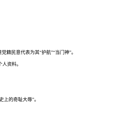
籍民意代表为其“护航”“当门神”。
个人资料。
史上的奇耻大辱”。